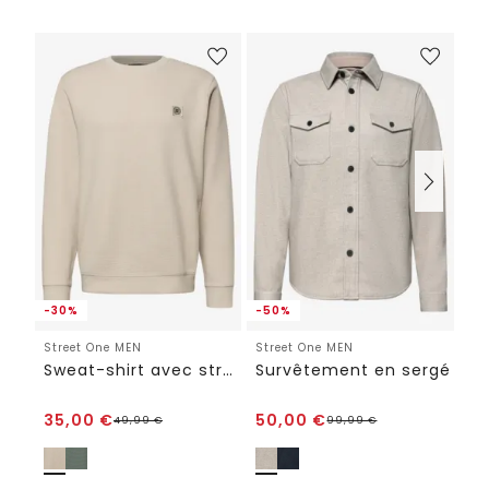
-30%
-50%
Street One MEN
Street One MEN
St
Sweat-shirt avec structure 3D
Survêtement en sergé
Je
ST
35,00
€
50,00
€
5
49,99
€
99,99
€