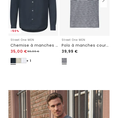
-50%
Street One MEN
Street One MEN
St
Chemise à manches longues en lin
Polo à manches courtes en structure piquée
Sh
35,00
€
39,99
€
5
69,99
€
+ 1