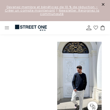
Devenez membre et bénéficiez de 10 % de réduction
–
Créer un compte maintenant
|
Newsletter: Rejoignez la
communauté