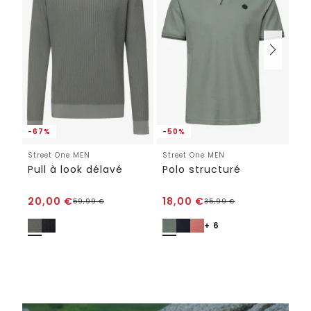
-67%
-50%
Street One MEN
Street One MEN
St
Pull à look délavé
Polo structuré
Je
ST
20,00
€
18,00
€
4
59,99
€
35,99
€
+ 6