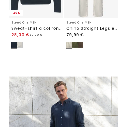
-30%
Street One MEN
Street One MEN
St
Sweat-shirt à col rond de qualité douce
Chino Straight Legs en lin
28,00
€
79,99
€
3
39,99
€