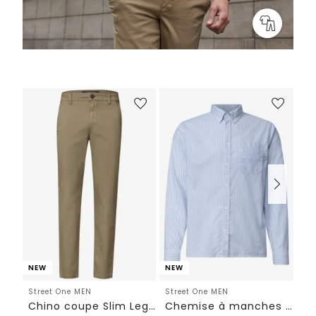
NEW
NEW
Street One MEN
Street One MEN
St
Chino coupe Slim Leg avec ceinture élastiquée confortable
Chemise à manches longues à rayures