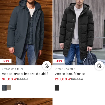
-50%
-40%
Street One MEN
Street One MEN
Veste avec insert doublé
Veste bouffante
90,00
€
120,00
€
179,99
€
199,99
€