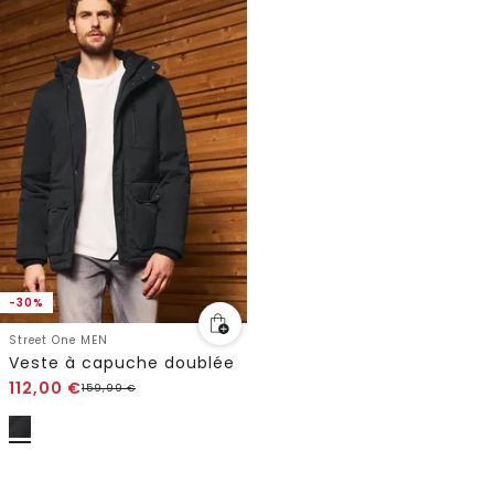
-30%
Street One MEN
Veste à capuche doublée
112,00
€
159,99
€