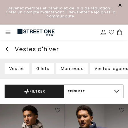
Devenez membre et bénéficiez de 10 % de réduction
–
Créer un compte maintenant
|
Newsletter: Rejoignez la
communauté
Vestes d'hiver
Vestes
Gilets
Manteaux
Vestes légère
FILTRER
TRIER PAR