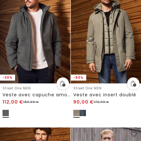
-30%
-50%
Street One MEN
Street One MEN
Veste avec capuche amovible
Veste avec insert doublé
112,00
€
90,00
€
159,99
€
179,99
€