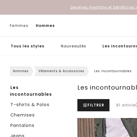
Devenez membre et bénéficiez 
Femmes
Hommes
Tous les styles
Nouveautés
Les incontourn
Hommes
Vêtements & Accessoires
Les incontournables
Les incontournab
Les
incontournables
T-shirts & Polos
FILTRER
81 article
Chemises
Pantalons
Jeans