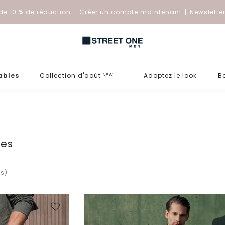
de 10 % de réduction
– Créer un compte maintenant
|
Newslette
ables
Collection d'août ᴺᴱᵂ
Adoptez le look
B
les
(s)