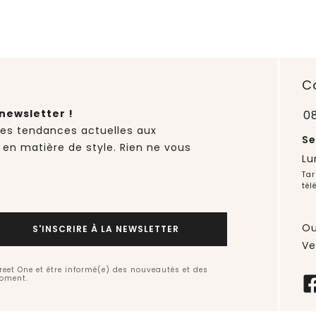
C
newsletter !
0
des tendances actuelles aux
Se
 en matière de style. Rien ne vous
Lu
Tar
tél
Ou
S'INSCRIRE À LA NEWSLETTER
Ve
treet One et être informé(e) des nouveautés et des
moment.