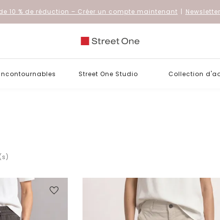
de 10 % de réduction
– Créer un compte maintenant
|
Newslette
 incontournables
Street One Studio
Collection d'a
(s)