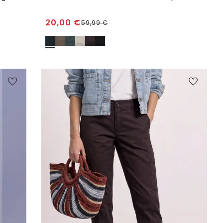
20,00
€
59,99
€