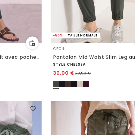
-50%
TAILLE NORMALE
CECIL
Pantalon chino slim fit avec poches cargo
STYLE CHELSEA
30,00
€
59,99
€