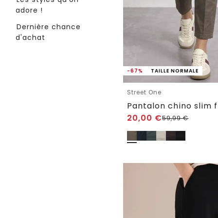
adore !
Dernière chance
d'achat
-67%
TAILLE NORMALE
Street One
20,00
€
59,99
€