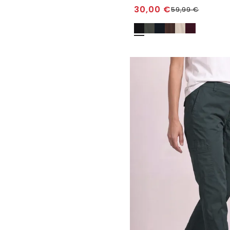
30,00
€
59,99
€