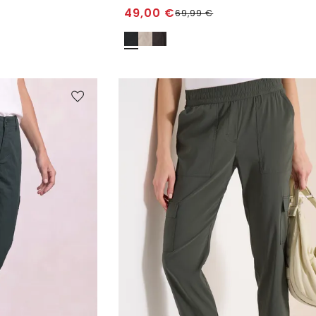
49,00
€
69,99
€