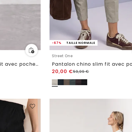
-67%
TAILLE NORMALE
Street One
Pantalon chino slim fit avec poches cargo
20,00
€
59,99
€