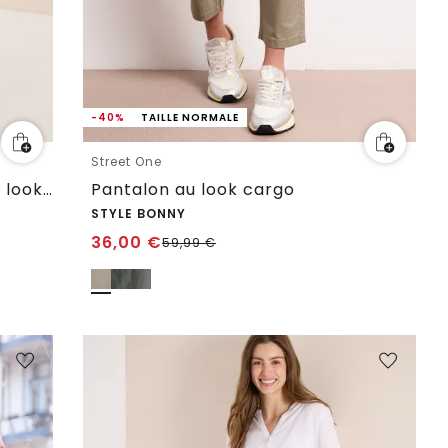
-40%
TAILLE NORMALE
Street One
Pantalon Mid Waist Slim Leg au look cargo
Pantalon au look cargo
STYLE BONNY
36,00
€
59,99
€