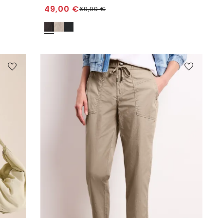
49,00
€
69,99
€