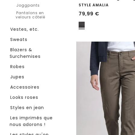
STYLE AMALIA
Joggpants
Pantalons en
79,99
€
velours côtelé
Vestes, etc.
Sweats
Blazers &
Surchemises
Robes
Jupes
Accessoires
Looks roses
Styles en jean
Les imprimés que
nous adorons !
Les styles qu'on