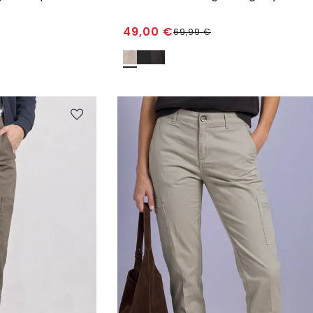
49,00
€
69,99
€