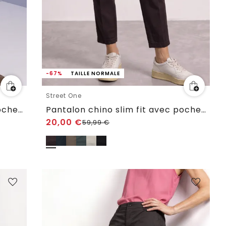
-67%
TAILLE NORMALE
Street One
Pantalon chino slim fit avec poches cargo
Pantalon chino slim fit avec poches cargo
20,00
€
59,99
€