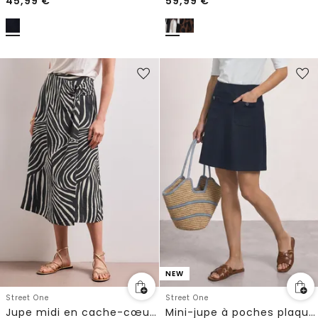
45,99
€
59,99
€
NEW
Street One
Street One
Jupe midi en cache-cœur avec imprimé
Mini-jupe à poches plaquées