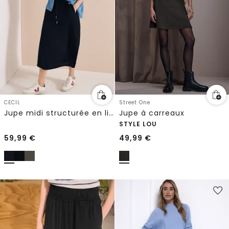
CECIL
Street One
Jupe midi structurée en ligne A
Jupe à carreaux
STYLE LOU
59,99
€
49,99
€