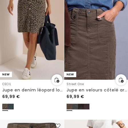
NEW
NEW
CECIL
Street One
Jupe en denim léopard longueur genou
Jupe en velours côtelé arrivant aux genoux, avec poches
69,99
€
69,99
€