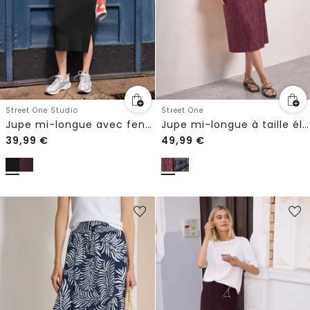
Street One Studio
Street One
Jupe mi-longue avec fente sur le côté
Jupe mi-longue à taille élastiquée et imprimée
39,99
€
49,99
€