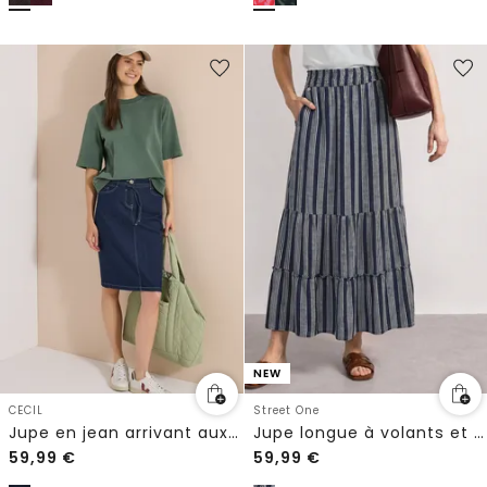
NEW
CECIL
Street One
Jupe en jean arrivant aux genoux avec une ceinture
Jupe longue à volants et rayures
59,99
€
59,99
€