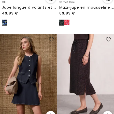
CECIL
Street One
Jupe longue à volants et imprimé
Maxi-jupe en mousseline de soie avec imprimé
49,99
€
69,99
€