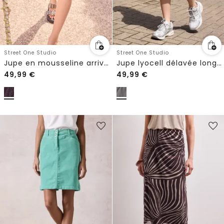
Street One Studio
Street One Studio
Jupe en mousseline arrivant aux genoux, imprimé léopard
Jupe lyocell délavée longueur genou
49,99
€
49,99
€