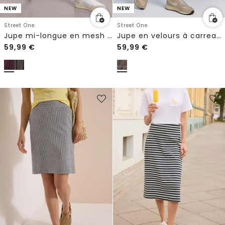
NEW
NEW
Street One
Street One
Jupe mi-longue en mesh à effet plissé
Jupe en velours à carreaux, longueur genou
59,99
€
59,99
€