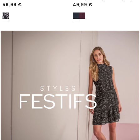
59,99
€
49,99
€