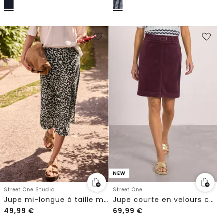
NEW
Street One Studio
Street One
Jupe mi-longue à taille mi-haute et imprimée
Jupe courte en velours côtelé avec boucle décorative
49,99
€
69,99
€