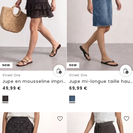
NEW
NEW
Street One
Street One
Jupe en mousseline imprimée, longueur genou
Jupe mi-longue taille haute à boutons décoratifs
49,99
€
69,99
€