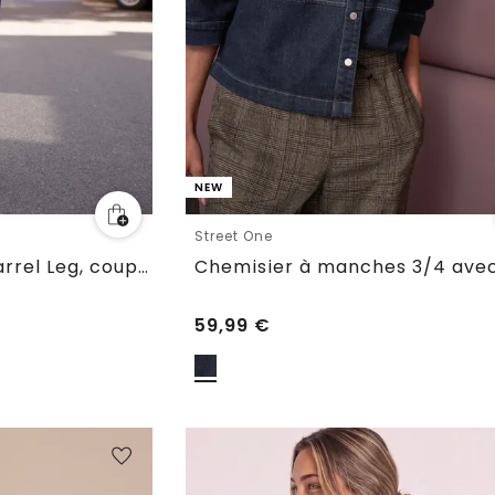
NEW
Street One
Jean taille haute à Barrel Leg, coupe ample
59,99
€