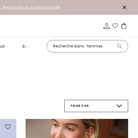
r: Rejoignez la communauté
oût
Basiques
Petits prix
TRIER PAR