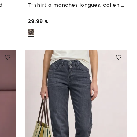
d
T-shirt à manches longues, col en V et dentelle
29,99
€