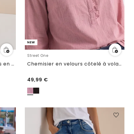
NEW
Street One
Pantalon fluide à jambes larges en matière Silk-Touch
Chemisier en velours côtelé à volants
49,99
€