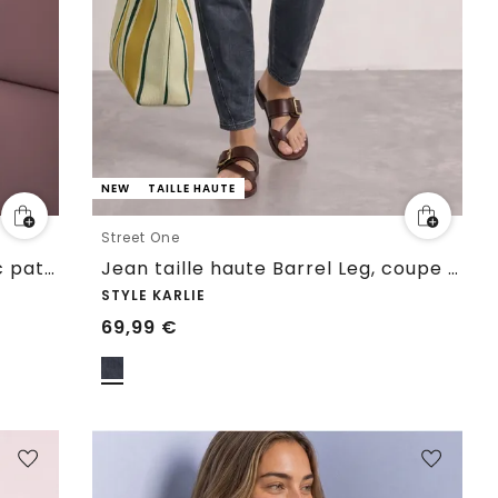
NEW
TAILLE HAUTE
Street One
Chemisier à manches 3/4 avec patte de boutonnage
Jean taille haute Barrel Leg, coupe ample
STYLE KARLIE
69,99
€