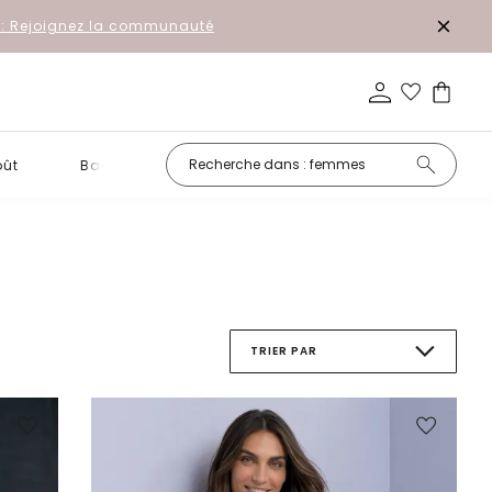
r: Rejoignez la communauté
oût
Basiques
Petits prix
TRIER PAR