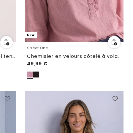
NEW
Street One
Chemisier à manches 3/4, à col fendu et rubans
Chemisier en velours côtelé à volants
49,99
€