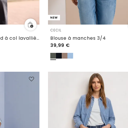
NEW
CECIL
Blouse chiffon léopard à col lavallière et manches longues
Blouse à manches 3/4
39,99
€