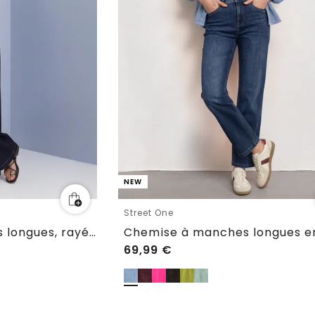
NEW
Street One
Chemisier à manches longues, rayé et orné d'une bordure en dentelle
69,99
€