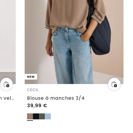
NEW
CECIL
Chemise à manches longues en velours côtelé boutonnée
Blouse à manches 3/4
39,99
€