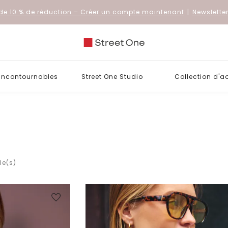
de 10 % de réduction
– Créer un compte maintenant
|
Newslette
 incontournables
Street One Studio
Collection d'a
le(s)