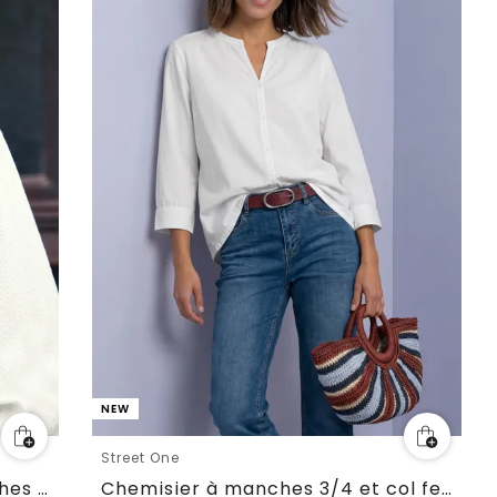
NEW
Street One
Tunique en seersucker à manches 3/4 avec détails de ruban
Chemisier à manches 3/4 et col fendu