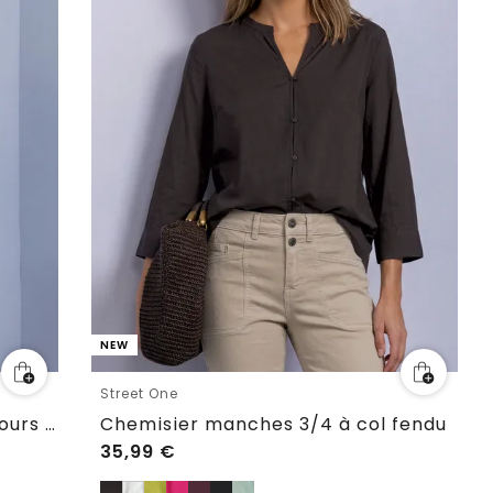
NEW
Street One
Chemisier manches 3/4 en velours côtelé texturé
Chemisier manches 3/4 à col fendu
35,99
€