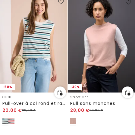
-50%
-30%
CECIL
Street One
Pull-over à col rond et rayures
Pull sans manches
20,00
€
28,00
€
39,99
€
39,99
€