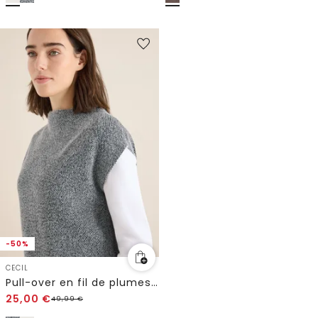
-50%
CECIL
Pull-over en fil de plumes Two-Tone
25,00
€
49,99
€