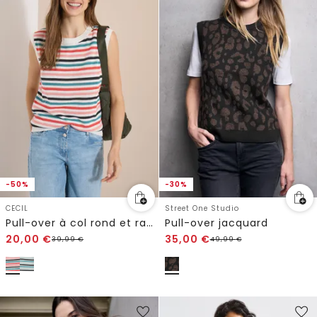
-50%
-30%
CECIL
Street One Studio
Pull-over à col rond et rayures
Pull-over jacquard
20,00
€
35,00
€
39,99
€
49,99
€