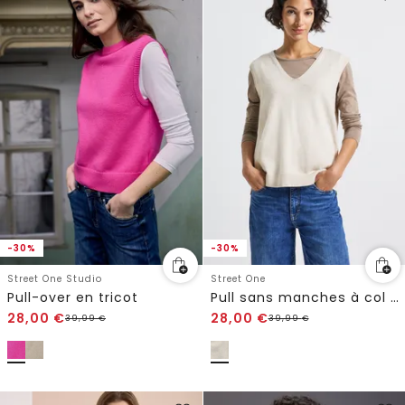
-30%
-30%
Street One Studio
Street One
Pull-over en tricot
Pull sans manches à col en V
28,00
€
28,00
€
39,99
€
39,99
€