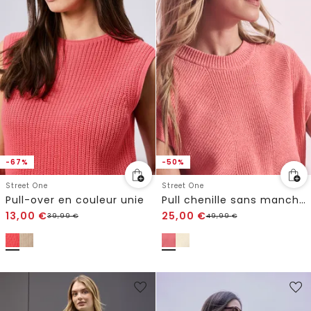
-67%
-50%
Street One
Street One
Pull-over en couleur unie
Pull chenille sans manches
13,00
€
25,00
€
39,99
€
49,99
€