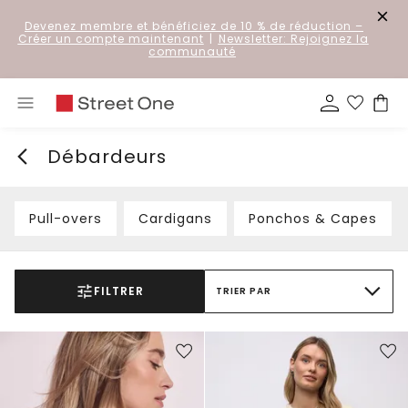
Devenez membre et bénéficiez de 10 % de réduction
–
Créer un compte maintenant
|
Newsletter: Rejoignez la
communauté
Débardeurs
Pull-overs
Cardigans
Ponchos & Capes
FILTRER
TRIER PAR