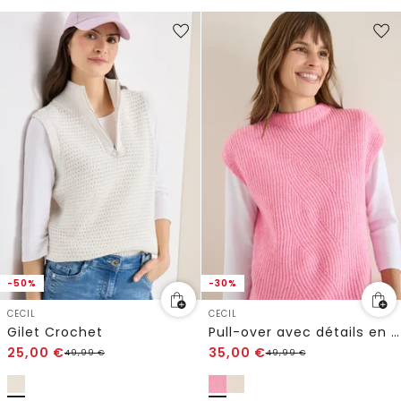
-50%
-30%
CECIL
CECIL
Gilet Crochet
Pull-over avec détails en tricot
25,00
€
35,00
€
49,99
€
49,99
€