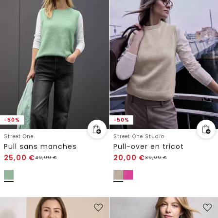
-50%
-50%
Street One
Street One Studio
Pull sans manches
Pull-over en tricot
25,00
€
20,00
€
49,99
€
39,99
€