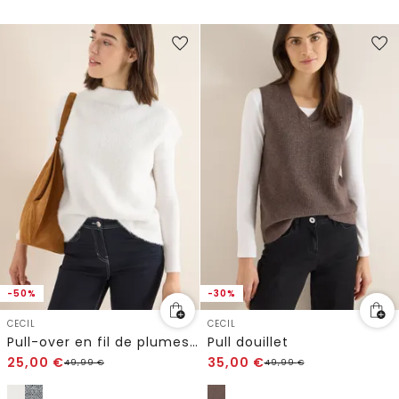
-50%
-30%
CECIL
CECIL
Pull-over en fil de plumes Two-Tone
Pull douillet
25,00
€
35,00
€
49,99
€
49,99
€