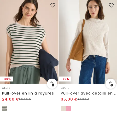
-40%
-30%
CECIL
CECIL
Pull-over en lin à rayures
Pull-over avec détails en tricot
24,00
€
35,00
€
39,99
€
49,99
€