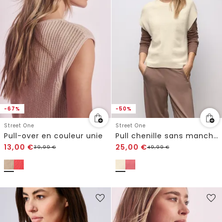
-67%
-50%
Street One
Street One
Pull-over en couleur unie
Pull chenille sans manches
13,00
€
25,00
€
39,99
€
49,99
€