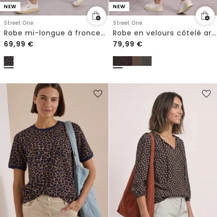
NEW
NEW
Street One
Street One
Robe mi-longue à fronces latérales
Robe en velours côtelé arrivant aux genoux, à fermeture zip
69,99
€
79,99
€