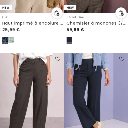
NEW
NEW
CECIL
Street One
Haut imprimé à encolure en V arrondie
Chemisier à manches 3/4 avec patte de boutonnage
25,99
€
59,99
€