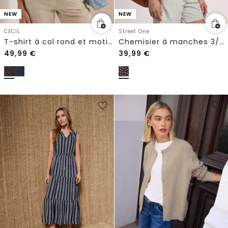
NEW
NEW
CECIL
Street One
T-shirt à col rond et motif léopard
Chemisier à manches 3/4, à col fendu et rubans
49,99
€
39,99
€