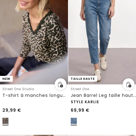
NEW
TAILLE HAUTE
Street One Studio
Street One
T-shirt à manches longues, col en V et dentelle
Jean Barrel Leg taille haute, coupe loose
STYLE KARLIE
29,99
€
69,99
€