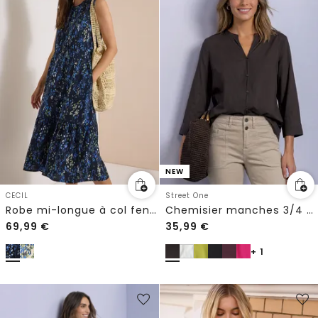
NEW
CECIL
Street One
Robe mi-longue à col fendu et imprimé
Chemisier manches 3/4 à col fendu
69,99
€
35,99
€
+ 1