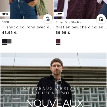
NEW
NEW
CECIL
Street One Studio
T-shirt à col rond avec des détails léopard
Gilet en peluche à col en V et boutons
45,99
€
59,99
€