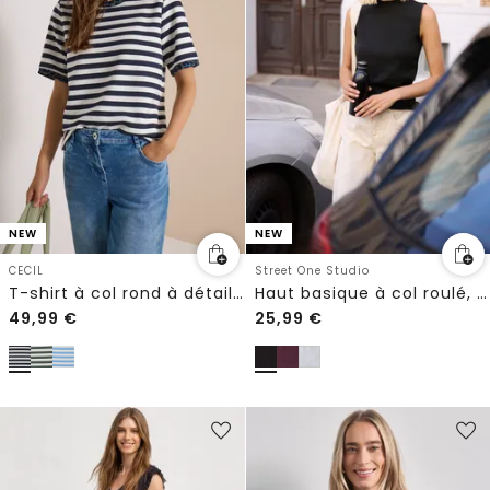
NEW
NEW
CECIL
Street One Studio
T-shirt à col rond à détails léopard
Haut basique à col roulé, couleur unie
49,99
€
25,99
€