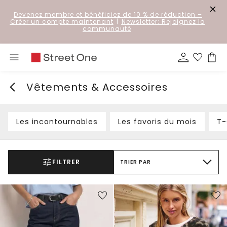
Devenez membre et bénéficiez de 10 % de réduction
–
Créer un compte maintenant
|
Newsletter: Rejoignez la
communauté
Vêtements & Accessoires
Les incontournables
Les favoris du mois
T-
FILTRER
TRIER PAR