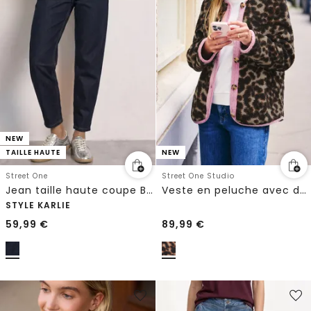
NEW
TAILLE HAUTE
NEW
Street One
Street One Studio
Jean taille haute coupe Barrel Leg, coupe ample
Veste en peluche avec détails contrastés
STYLE KARLIE
59,99
€
89,99
€