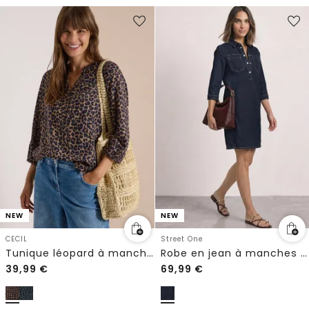
NEW
NEW
CECIL
Street One
Tunique léopard à manches 3/4 et col fendu
Robe en jean à manches 3/4, longueur genoux
39,99
€
69,99
€