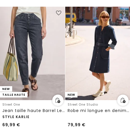
NEW
TAILLE HAUTE
NEW
Street One
Street One Studio
Jean taille haute Barrel Leg, coupe ample
Robe mi longue en denim à col en V
STYLE KARLIE
69,99
€
79,99
€