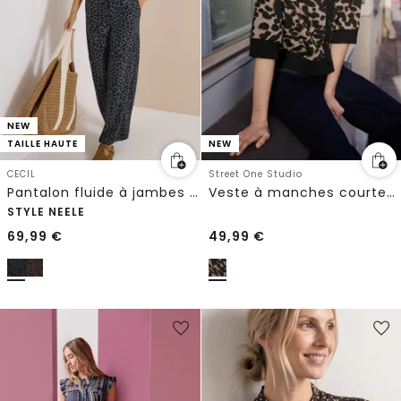
NEW
TAILLE HAUTE
NEW
CECIL
Street One Studio
Pantalon fluide à jambes larges en matière Silk-Touch
Veste à manches courtes en maille avec imprimé
STYLE NEELE
69,99
€
49,99
€