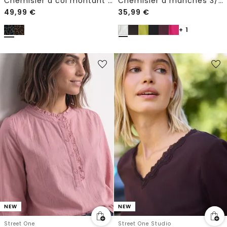
Chemisier à col montant zippé
Chemisier à manches 3/4 et col fendu
49,99
€
35,99
€
+ 1
NEW
NEW
Street One
Street One Studio