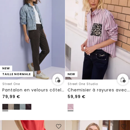
NEW
NEW
TAILLE NORMALE
Street One Studio
Street One
Chemisier à rayures avec poche poitrine
Pantalon en velours côtelé Slim Leg
79,99
€
59,99
€