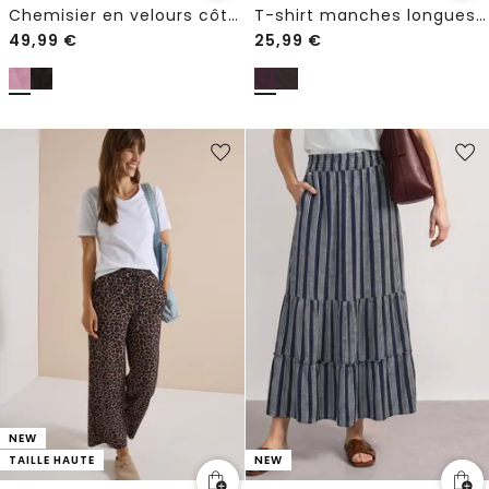
Chemisier en velours côtelé à volants
T-shirt manches longues à col en V avec détails en dentelle
49,99
€
25,99
€
NEW
TAILLE HAUTE
NEW