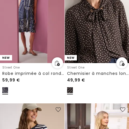
NEW
NEW
Street One
Street One
Robe imprimée à col rond, longueur genou
Chemisier à manches longues avec nœud décoratif
59,99
€
49,99
€