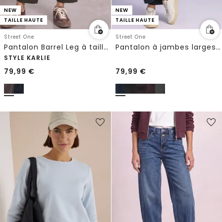
NEW
NEW
TAILLE HAUTE
TAILLE HAUTE
Street One
Street One
Pantalon Barrel Leg à taille haute et coupe décontractée
Pantalon à jambes larges avec boutons décoratifs
STYLE KARLIE
79,99
€
79,99
€