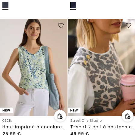
NEW
NEW
CECIL
Street One Studio
Haut imprimé à encolure en V arrondie
T-shirt 2 en 1 à boutons et motif léopard
25,99
€
49,99
€