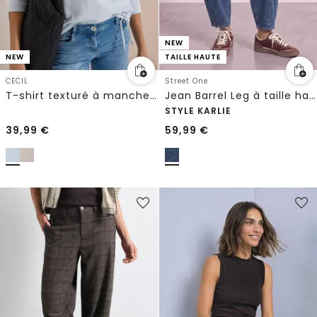
NEW
NEW
TAILLE HAUTE
CECIL
Street One
T-shirt texturé à manches 3/4 et col rond
Jean Barrel Leg à taille haute et coupe ample
STYLE KARLIE
39,99
€
59,99
€