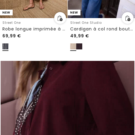
NEW
NEW
Street One
Street One Studio
Robe longue imprimée à volants
Cardigan à col rond boutonné
69,99
€
49,99
€