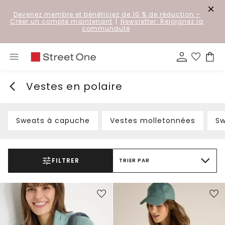
Devenez membre et bénéficiez de 10 % de réduction
–
Créer un compte maintenant
|
Newsletter: Rejoignez la
communauté
Vestes en polaire
Sweats à capuche
Vestes molletonnées
Sw
FILTRER
TRIER PAR