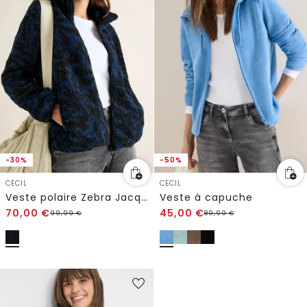
-30%
-50%
CECIL
CECIL
Veste polaire Zebra Jacquard
Veste à capuche
70,00
€
45,00
€
99,99
€
89,99
€