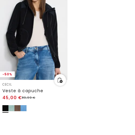
-50%
CECIL
Veste à capuche
45,00
€
89,99
€