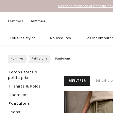
Devenez membre et bénéficiez 
Femmes
Hommes
Tous les styles
Nouveautés
Les incontourn
Hommes
Petits prix
Pantalons
Temps forts à
petits prix
FILTRER
68 article
T-shirts & Polos
Chemises
Pantalons
Jeans