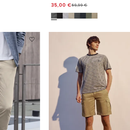
35,00
€
69,99
€