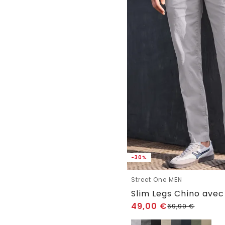
-30%
Street One MEN
49,00
€
69,99
€