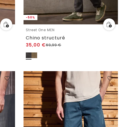
-50%
Street One MEN
Chino structuré
35,00
€
69,99
€