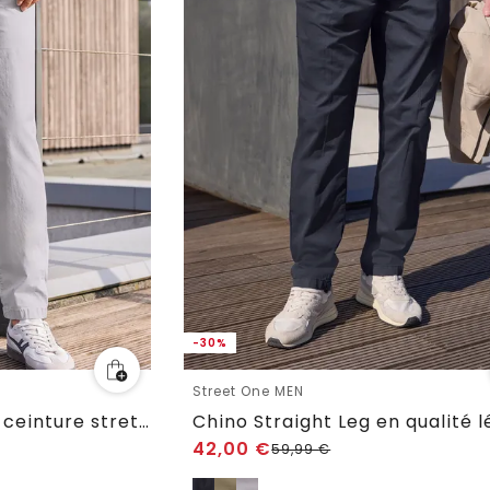
-30%
Street One MEN
Slim Legs Chino avec ceinture stretch
Chino Straight Leg en qualité 
42,00
€
59,99
€