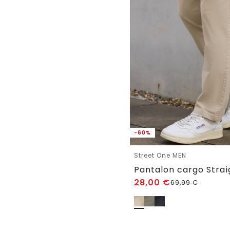
-60%
Street One MEN
Pantalon cargo Strai
28,00
€
69,99
€