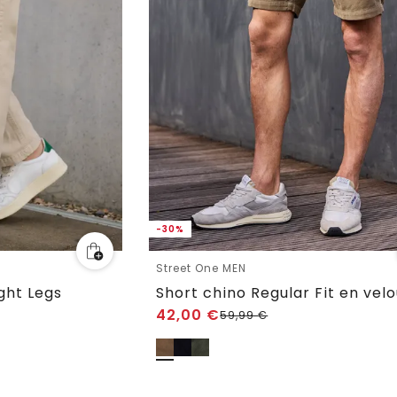
-30%
Street One MEN
ght Legs
42,00
€
59,99
€