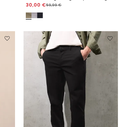
30,00
€
59,99
€