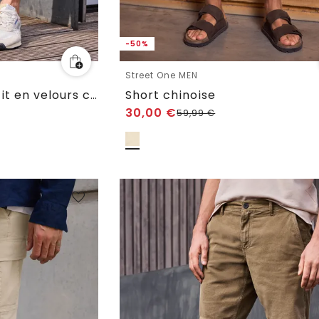
-50%
Street One MEN
Short chino Regular Fit en velours côtelé
Short chinoise
30,00
€
59,99
€