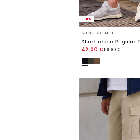
-30%
Street One MEN
42,00
€
59,99
€