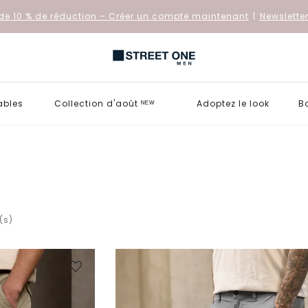
de 10 % de réduction
– Créer un compte maintenant
|
Newslette
ables
Collection d'août ᴺᴱᵂ
Adoptez le look
B
(s)