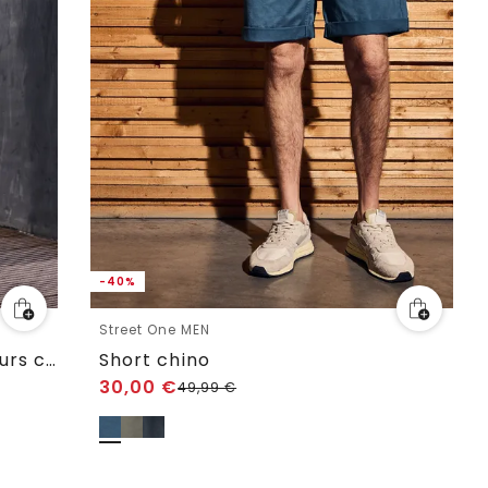
-40%
Street One MEN
Short chino Regular Fit en velours côtelé
Short chino
30,00
€
49,99
€