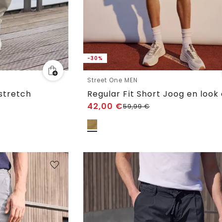
-30%
Street One MEN
stretch
Regular Fit Short Joog en look
42,00
€
59,99
€