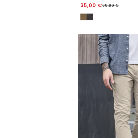
35,00
€
69,99
€