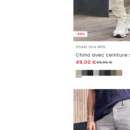
-30%
Street One MEN
Chino avec ceinture 
49,00
€
69,99
€