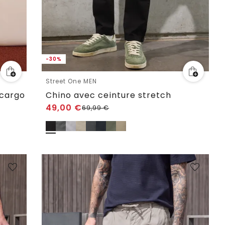
-30%
Street One MEN
 cargo
Chino avec ceinture stretch
49,00
€
69,99
€