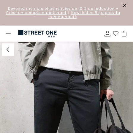
Devenez membre et bénéficiez de 10 % de réduction
–
Créer un compte maintenant
|
Newsletter: Rejoignez la
communauté