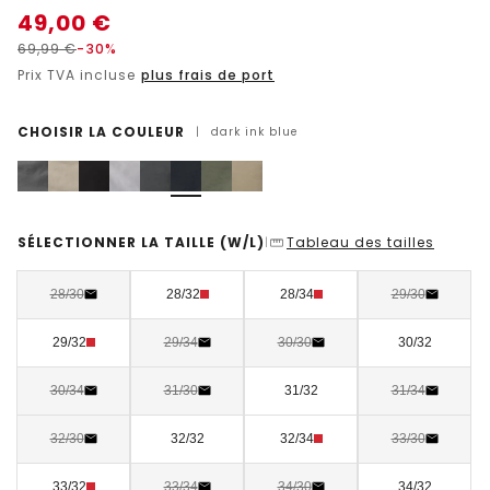
49,00
€
69,99
€
-30%
Prix TVA incluse
plus frais de port
CHOISIR LA COULEUR
|
dark ink blue
SÉLECTIONNER LA TAILLE
(W/L)
Tableau des tailles
|
28/30
28/32
28/34
29/30
29/32
29/34
30/30
30/32
30/34
31/30
31/32
31/34
32/30
32/32
32/34
33/30
33/32
33/34
34/30
34/32