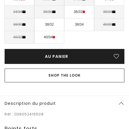
34/34
36/30
36/32
36/34
38/30
38/32
38/34
40/30
40/32
40/34
AU PANIER
SHOP THE LOOK
Description du produit
Réf.: D38052416508
Points forts