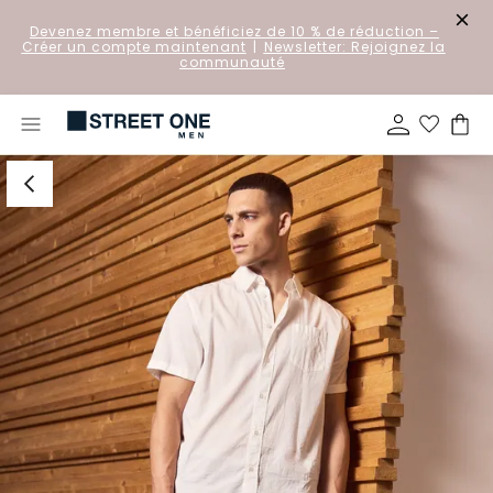
Devenez membre et bénéficiez de 10 % de réduction
–
Créer un compte maintenant
|
Newsletter: Rejoignez la
communauté