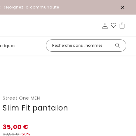
r: Rejoignez la communauté
asiques
Petits prix
Street One MEN
Slim Fit pantalon
35,00
€
69,99
€
-50%