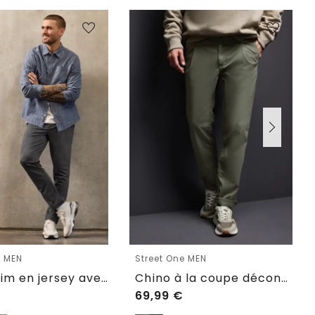
e MEN
Street One MEN
Chino slim en jersey avec ceinture confortable
Chino à la coupe décontractée
69,99
€