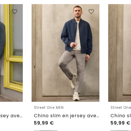
Street One MEN
Street On
Chino slim en jersey avec ceinture confortable
Chino slim en jersey avec ceinture confortable
59,99
€
59,99
€