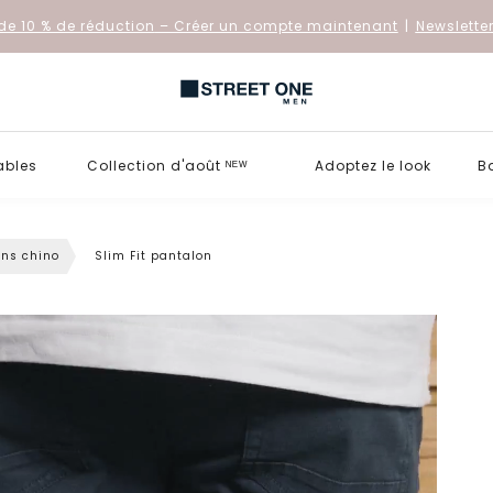
de 10 % de réduction
– Créer un compte maintenant
|
Newslette
ables
Collection d'août ᴺᴱᵂ
Adoptez le look
B
ons chino
Slim Fit pantalon