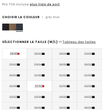
Prix TVA incluse
plus frais de port
CHOISIR LA COULEUR
|
grey blue
SÉLECTIONNER LA TAILLE
(W/L)
Tableau des tailles
|
28/30
28/32
28/34
29/30
29/32
29/34
30/30
30/32
30/34
31/30
31/32
31/34
32/30
32/32
32/34
33/30
33/32
33/34
34/30
34/32
34/34
36/30
36/32
36/34