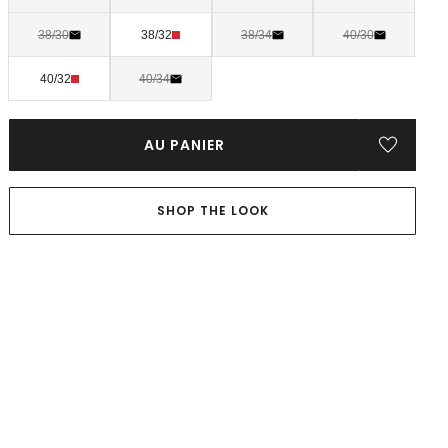
38/30
38/32
38/34
40/30
40/32
40/34
AU PANIER
SHOP THE LOOK