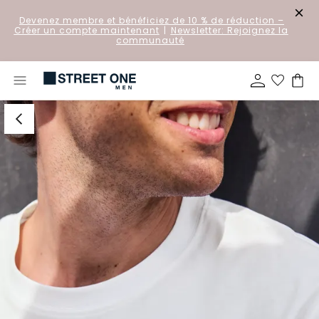
Devenez membre et bénéficiez de 10 % de réduction
–
Créer un compte maintenant
|
Newsletter: Rejoignez la
communauté