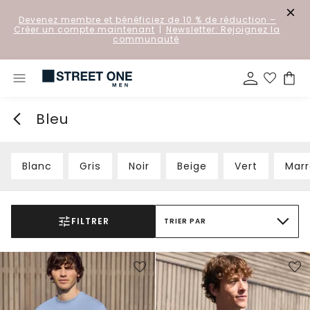
Devenez membre et bénéficiez de 10 % de réduction
–
Créer un compte maintenant
|
Newsletter: Rejoignez la
communauté
Bleu
Blanc
Gris
Noir
Beige
Vert
Mar
FILTRER
TRIER PAR