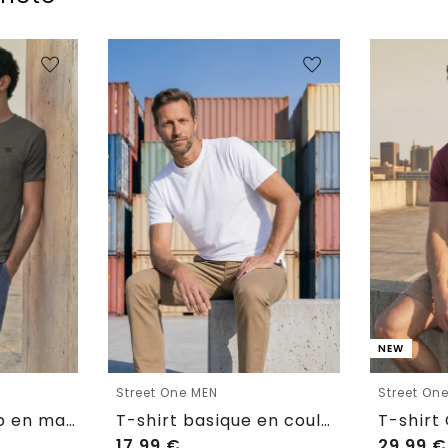
NEW
Street One MEN
Street On
T-shirt Cosy Slub en maille texturée
T-shirt basique en couleur unie
17,99
€
29,99
€