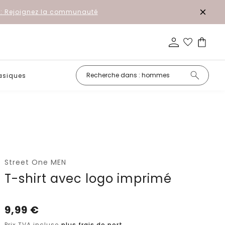
r: Rejoignez la communauté
asiques
Petits prix
Street One MEN
T-shirt avec logo imprimé
9,99
€
Prix TVA incluse
plus frais de port