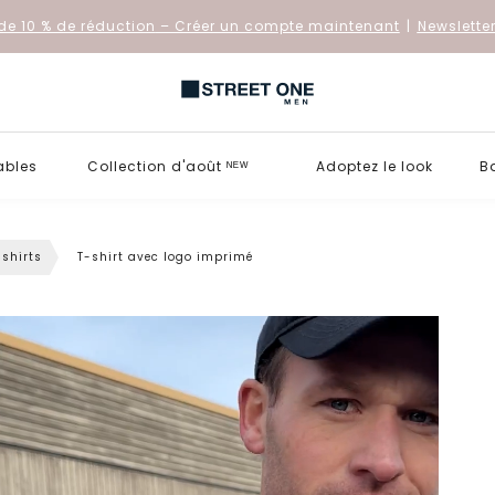
de 10 % de réduction
– Créer un compte maintenant
|
Newslette
ables
Collection d'août ᴺᴱᵂ
Adoptez le look
B
-shirts
T-shirt avec logo imprimé