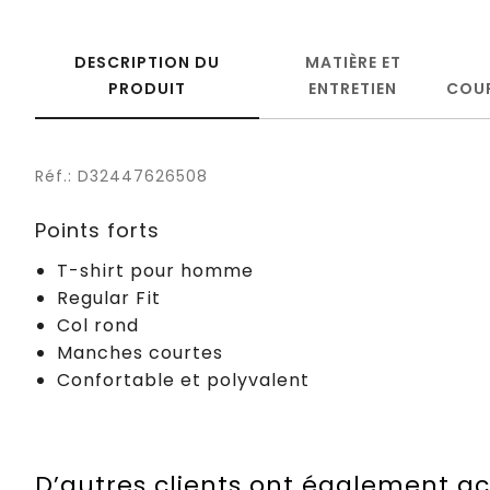
DESCRIPTION DU
MATIÈRE ET
PRODUIT
ENTRETIEN
COU
Réf.: D32447626508
Points forts
T-shirt pour homme
Regular Fit
Col rond
Manches courtes
Confortable et polyvalent
D’autres clients ont également a