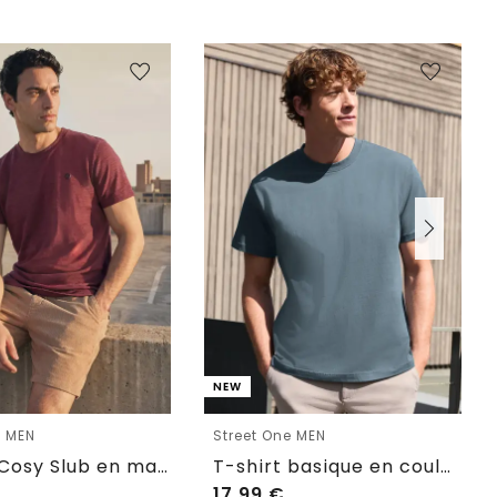
NEW
e MEN
Street One MEN
T-shirt Cosy Slub en maille texturée
T-shirt basique en couleur unie
17,99
€