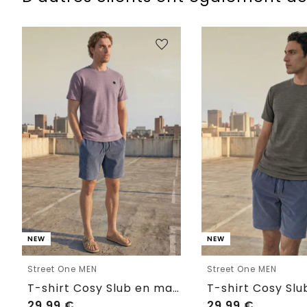
NEW
NEW
Street One MEN
Street One MEN
T-shirt Cosy Slub en maille texturée
29,99
€
29,99
€