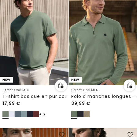
NEW
NEW
Street One MEN
Street One MEN
T-shirt basique en pur coton
Polo à manches longues avec fermeture éclair
17,99
€
39,99
€
+ 7