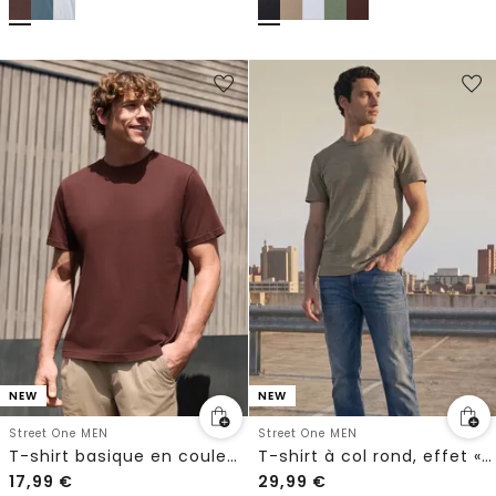
NEW
NEW
Street One MEN
Street One MEN
T-shirt basique en couleur unie
T-shirt à col rond, effet « space-dye »
17,99
€
29,99
€