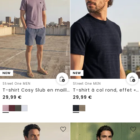
NEW
NEW
Street One MEN
Street One MEN
T-shirt Cosy Slub en maille texturée
T-shirt à col rond, effet « space-dye »
29,99
€
29,99
€