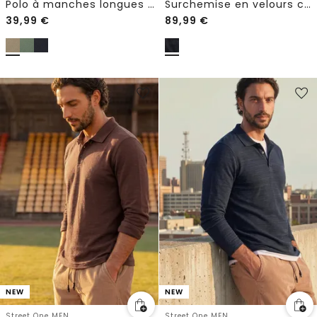
Polo à manches longues avec fermeture éclair
Surchemise en velours côtelé avec poches poitrine
39,99
€
89,99
€
NEW
NEW
Street One MEN
Street One MEN