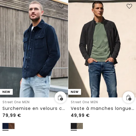
NEW
NEW
Street One MEN
Street One MEN
Surchemise en velours côtelé avec poches poitrine
Veste à manches longues et col montant
79,99
€
49,99
€