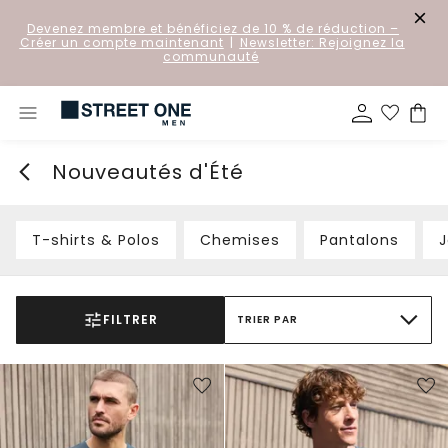
Devenez membre et bénéficiez de 10 % de réduction
–
Créer un compte maintenant
|
Newsletter: Rejoignez la
communauté
Nouveautés d'Été
T-shirts & Polos
Chemises
Pantalons
FILTRER
TRIER PAR