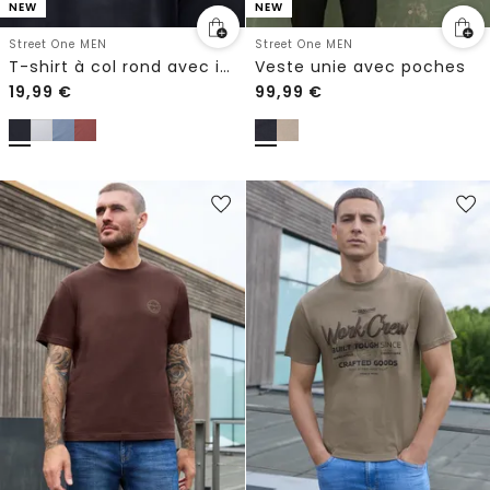
NEW
NEW
Street One MEN
Street One MEN
T-shirt à col rond avec imprimé sur la poitrine
Veste unie avec poches
19,99
€
99,99
€