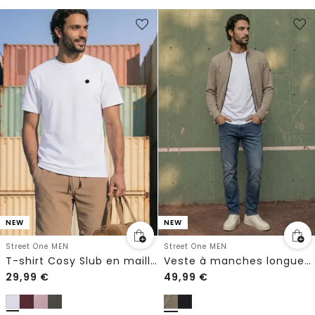
NEW
NEW
Street One MEN
Street One MEN
T-shirt Cosy Slub en maille texturée
Veste à manches longues et col montant
29,99
€
49,99
€