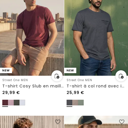
NEW
NEW
Street One MEN
Street One MEN
T-shirt Cosy Slub en maille texturée
T-shirt à col rond avec imprimé sur la poitrine
29,99
€
25,99
€