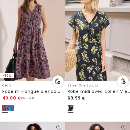
-30%
CECIL
Street One Studio
Robe mi-longue à encolure en V et imprimé
Robe midi avec col en V et volants
49,00
€
69,99
€
69,99
€