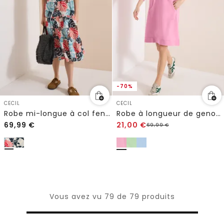
-70%
CECIL
CECIL
Robe mi-longue à col fendu et imprimé
Robe à longueur de genou avec capuche
69,99
€
21,00
€
69,99
€
Vous avez vu 79 de 79 produits