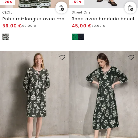
-20%
-50%
CECIL
Street One
Robe mi-longue avec motif graphique
Robe avec broderie bouclée
56,00
€
45,00
€
69,99
€
89,99
€