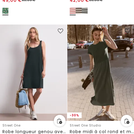
49,00
€
42,00
€
69,99
€
59,99
€
-30%
Street One
Street One Studio
Robe longueur genou avec bretelles froncées
Robe midi à col rond et mélange de structures