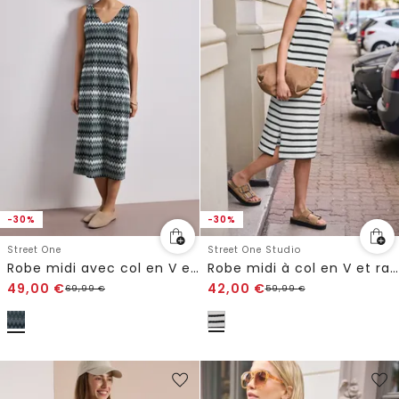
-30%
-30%
Street One
Street One Studio
Robe midi avec col en V en qualité jacquard
Robe midi à col en V et rayures
49,00
€
42,00
€
69,99
€
59,99
€