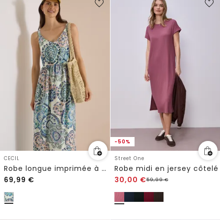
-50%
CECIL
Street One
Robe longue imprimée à col V
Robe midi en jersey côtelé
69,99
€
30,00
€
59,99
€