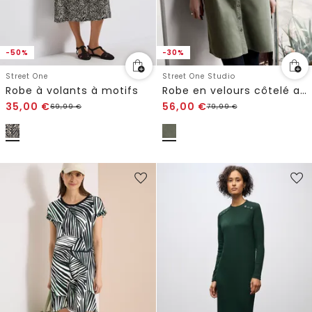
-50%
-30%
Street One
Street One Studio
Robe à volants à motifs
Robe en velours côtelé avec volants
35,00
€
56,00
€
69,99
€
79,99
€