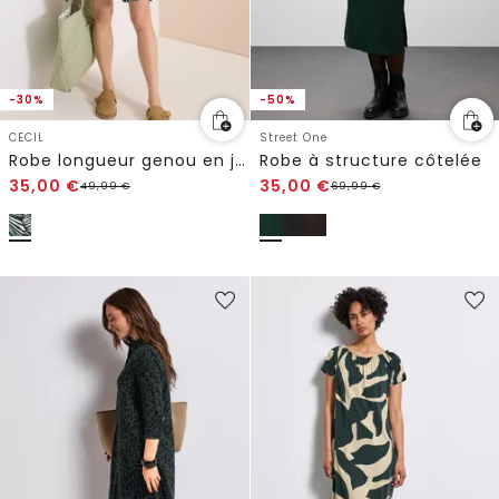
-30%
-50%
CECIL
Street One
Robe longueur genou en jersey
Robe à structure côtelée
35,00
€
35,00
€
49,99
€
69,99
€