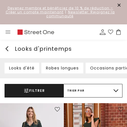
Devenez membre et bénéficiez de 10 % de réduction
–
Créer un compte maintenant
|
Newsletter: Rejoignez la
communauté
Looks d'printemps
Looks d'été
Robes longues
Occasions parti
FILTRER
TRIER PAR