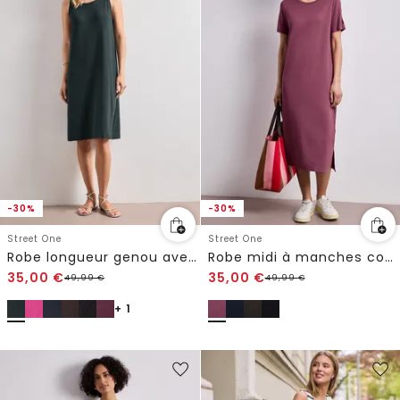
-30%
-30%
Street One
Street One
Robe longueur genou avec détail de boucle
Robe midi à manches courtes avec détail de fente
35,00
€
35,00
€
49,99
€
49,99
€
+ 1