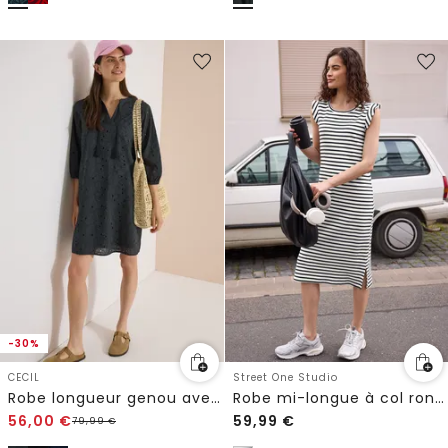
-30%
CECIL
Street One Studio
Robe longueur genou avec manches 3/4 et broderie
Robe mi-longue à col rond et rayures
56,00
€
59,99
€
79,99
€