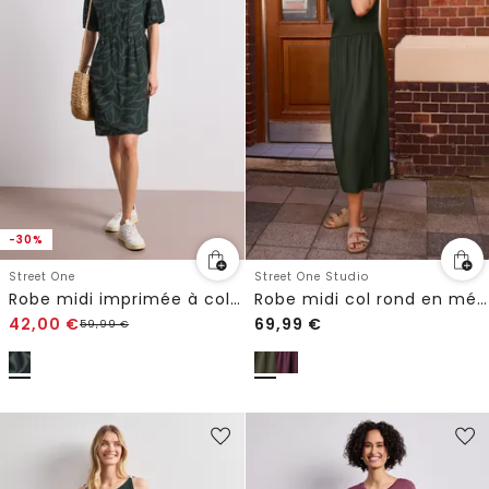
-30%
Street One
Street One Studio
Robe midi imprimée à col fendu
Robe midi col rond en mélange de matières
42,00
€
69,99
€
59,99
€