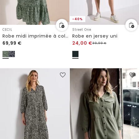
-40%
CECIL
Street One
Robe midi imprimée à col fendu
Robe en jersey uni
69,99
€
24,00
€
39,99
€