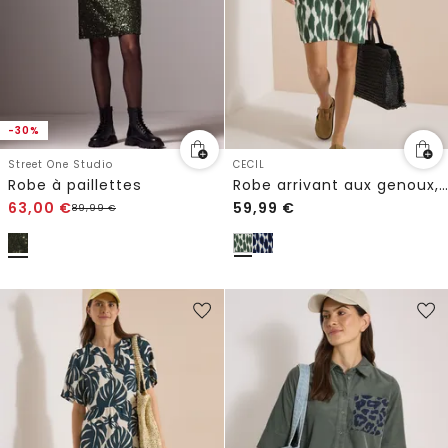
-30%
Street One Studio
CECIL
Robe à paillettes
Robe arrivant aux genoux, à manches courtes et imprimée
63,00
€
59,99
€
89,99
€