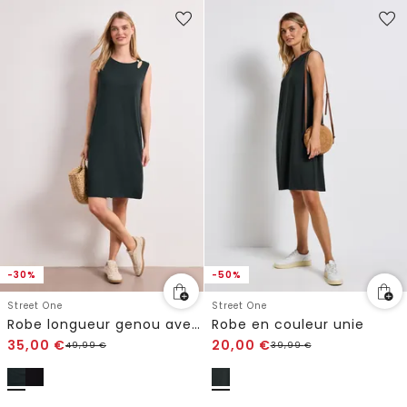
-30%
-50%
Street One
Street One
Robe longueur genou avec boucle décorative
Robe en couleur unie
35,00
€
20,00
€
49,99
€
39,99
€