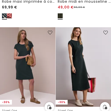
Robe maxi imprimée à col V
Robe midi en mousseline de soie avec imprimé
69,99
€
49,00
€
69,99
€
-30%
-30%
Street One
Street One