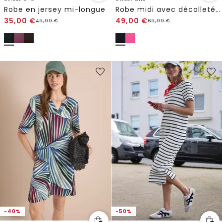
Robe en jersey mi-longue
Robe midi avec décolleté U-Boot
35,00
€
49,00
€
49,99
€
69,99
€
-40%
-50%