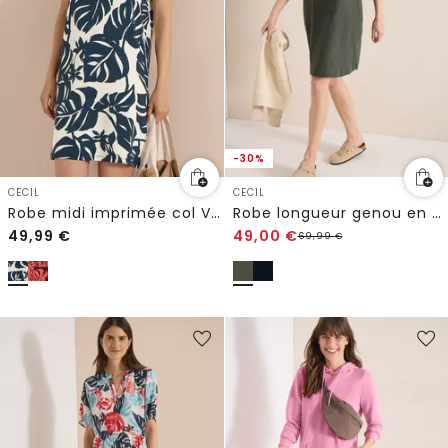
-30%
CECIL
CECIL
Robe midi imprimée col V en jersey
Robe longueur genou en gaze de coton
49,99
€
49,00
€
69,99
€