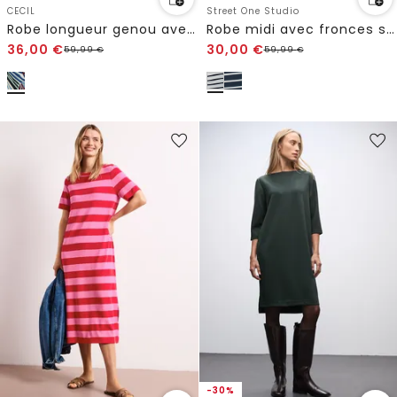
CECIL
Street One Studio
Robe longueur genou avec motif graphique
Robe midi avec fronces sur les manches
36,00
€
30,00
€
59,99
€
59,99
€
-30%