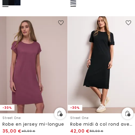
-30%
-30%
Street One
Street One
Robe en jersey mi-longue
Robe midi à col rond avec boutons aux manches
35,00
€
42,00
€
49,99
€
59,99
€