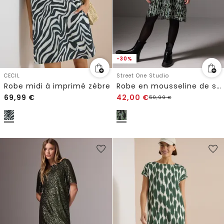
-30%
CECIL
Street One Studio
Robe midi à imprimé zèbre
Robe en mousseline de soie avec volants
69,99
€
42,00
€
59,99
€