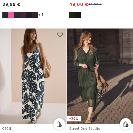
39,99
€
49,00
€
69,99
€
+ 1
-30%
CECIL
Street One Studio