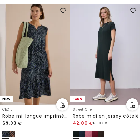
NEW
-30%
CECIL
Street One
Robe mi-longue imprimée à col fendu
Robe midi en jersey côtelé
69,99
€
42,00
€
59,99
€