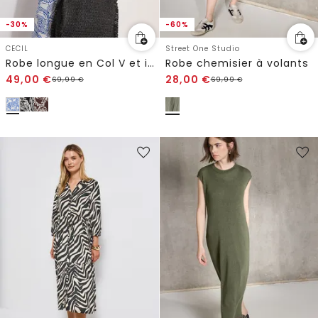
-30%
-60%
CECIL
Street One Studio
Robe longue en Col V et imprimé
Robe chemisier à volants
49,00
€
28,00
€
69,99
€
69,99
€