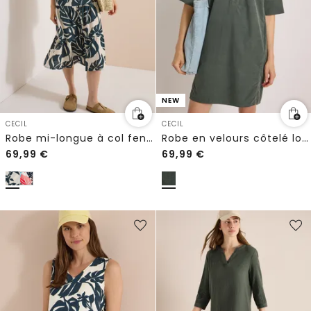
NEW
CECIL
CECIL
Robe mi-longue à col fendu et imprimé
Robe en velours côtelé longueur genou
69,99
€
69,99
€