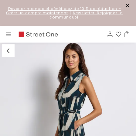
Devenez membre et bénéficiez de 10 % de réduction
–
Créer un compte maintenant
|
Newsletter: Rejoignez la
communauté