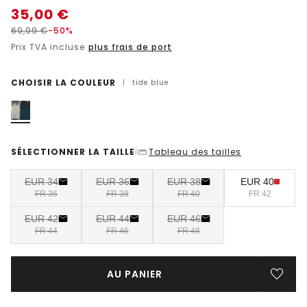
35,00
€
69,99
€
-50%
Prix TVA incluse
plus frais de port
CHOISIR LA COULEUR
|
tide blue
SÉLECTIONNER LA TAILLE
Tableau des tailles
|
EUR 34
EUR 36
EUR 38
EUR 40
FR 36
FR 38
FR 40
FR 42
EUR 42
EUR 44
EUR 46
FR 44
FR 46
FR 48
AU PANIER