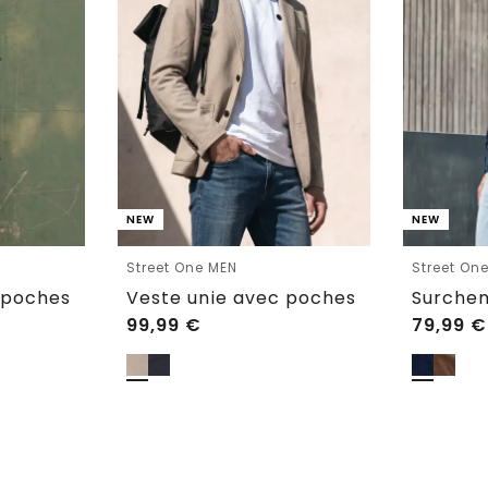
NEW
NEW
Street One MEN
Street On
 poches
Veste unie avec poches
99,99
€
79,99
€