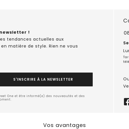
C
newsletter !
0
des tendances actuelles aux
Se
 en matière de style. Rien ne vous
Lu
Tar
tél
Ou
S'INSCRIRE À LA NEWSLETTER
Ve
treet One et être informé(e) des nouveautés et des
moment.
Vos avantages