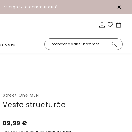
r: Rejoignez la communauté
asiques
Petits prix
Street One MEN
Veste structurée
89,99
€
Prix TVA incluse
plus frais de port