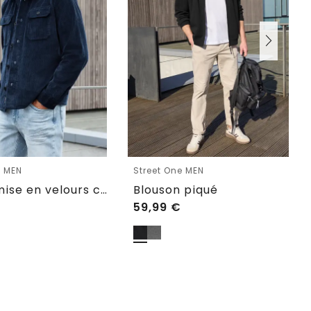
e MEN
Street One MEN
Surchemise en velours côtelé avec poches poitrine
Blouson piqué
59,99
€