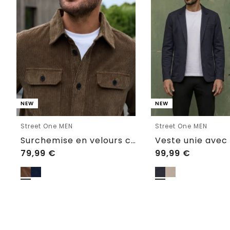
NEW
NEW
Street One MEN
Street One MEN
Surchemise en velours côtelé avec poches poitrine
Veste unie avec
79,99
€
99,99
€