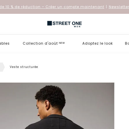
de 10 % de réduction
– Créer un compte maintenant
|
Newslette
ables
Collection d'août ᴺᴱᵂ
Adoptez le look
B
s
Veste structurée