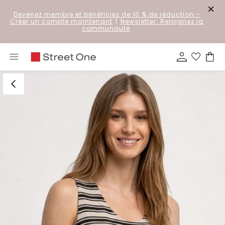
Devenez membre et bénéficiez de 10 % de réduction
–
Créer un compte maintenant
|
Newsletter: Rejoignez la
communauté