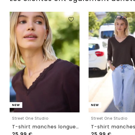
NEW
NEW
Street One Studio
Street One Studio
T-shirt manches longues à col en V avec détails en dentelle
25,99
€
25,99
€