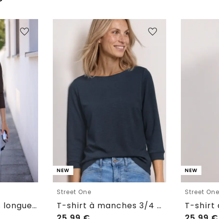
NEW
NEW
Street One
Street On
T-shirt manches longues à col en V avec détails en dentelle
T-shirt à manches 3/4 et col bateau
25,99
€
25,99
€