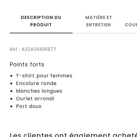
DESCRIPTION DU
MATIÈRE ET
PRODUIT
ENTRETIEN
COU
Réf.: A32406616877
Points forts
T-shirt pour femmes
Encolure ronde
Manches longues
Ourlet arrondi
Port doux
Les clientes ont également achet