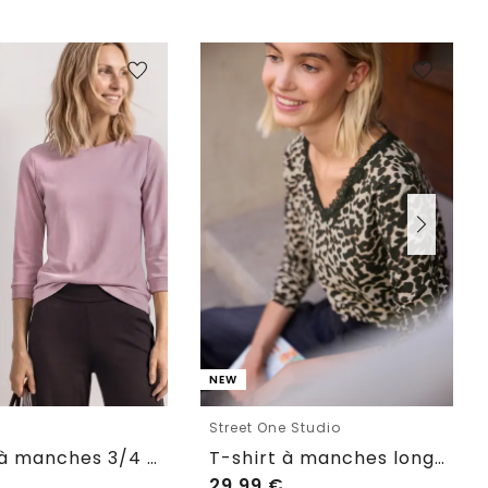
NEW
e
Street One Studio
T-shirt à manches 3/4 et col bateau
T-shirt à manches longues, col en V et dentelle
29,99
€