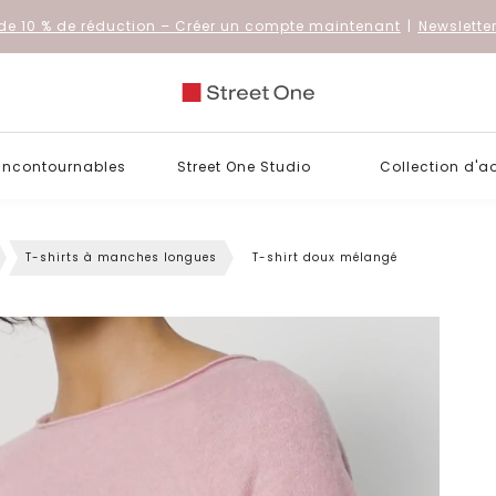
de 10 % de réduction
– Créer un compte maintenant
|
Newslette
 incontournables
Street One Studio
Collection d'a
T-shirts à manches longues
T-shirt doux mélangé