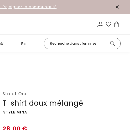
r: Rejoignez la communauté
oût
Basiques
Petits prix
Street One
T-shirt doux mélangé
-
STYLE MINA
28,00
€