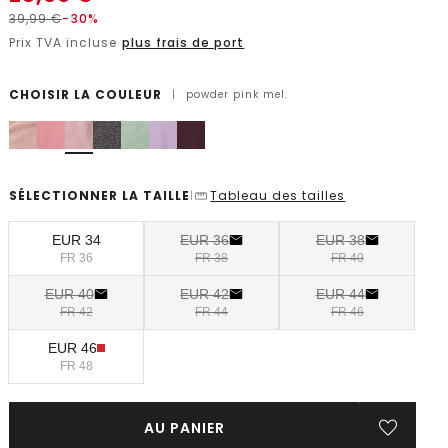
39,99
€
-30%
Prix TVA incluse
plus frais de port
CHOISIR LA COULEUR
|
powder pink mel.
SÉLECTIONNER LA TAILLE
Tableau des tailles
|
EUR 34
EUR 36
EUR 38
FR 36
FR 38
FR 40
EUR 40
EUR 42
EUR 44
FR 42
FR 44
FR 46
EUR 46
FR 48
AU PANIER