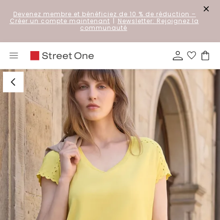
Devenez membre et bénéficiez de 10 % de réduction
–
Créer un compte maintenant
|
Newsletter: Rejoignez la
communauté