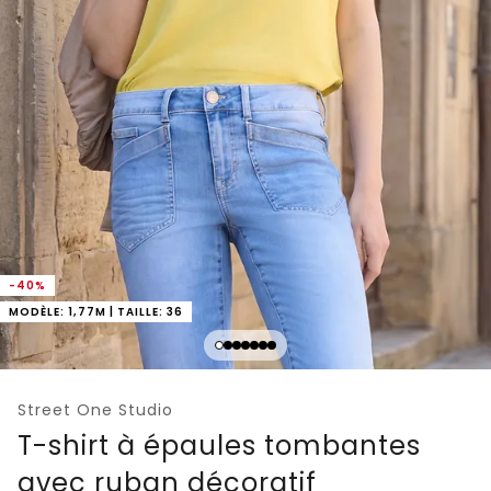
-40%
MODÈLE: 1,77M | TAILLE: 36
Street One Studio
T-shirt à épaules tombantes
avec ruban décoratif