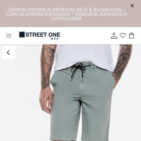
Devenez membre et bénéficiez de 10 % de réduction
–
Créer un compte maintenant
|
Newsletter: Rejoignez la
communauté