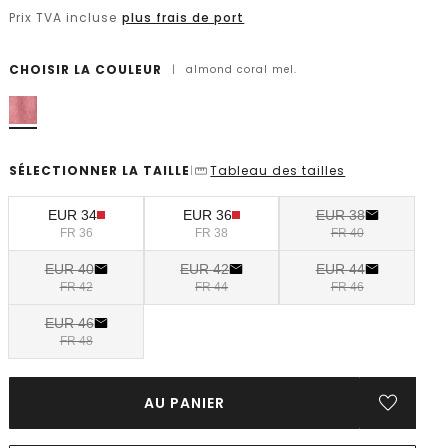
Prix TVA incluse
plus frais de port
CHOISIR LA COULEUR
|
almond coral mel.
SÉLECTIONNER LA TAILLE
Tableau des tailles
|
EUR 34
EUR 36
EUR 38
FR 36
FR 38
FR 40
EUR 40
EUR 42
EUR 44
FR 42
FR 44
FR 46
EUR 46
FR 48
AU PANIER