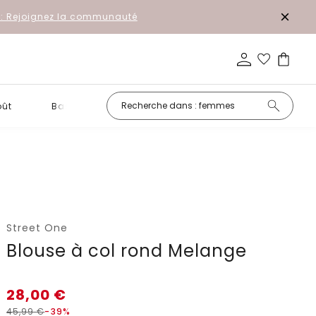
r: Rejoignez la communauté
oût
Basiques
Petits prix
Street One
Blouse à col rond Melange
28,00
€
45,99
€
-39%