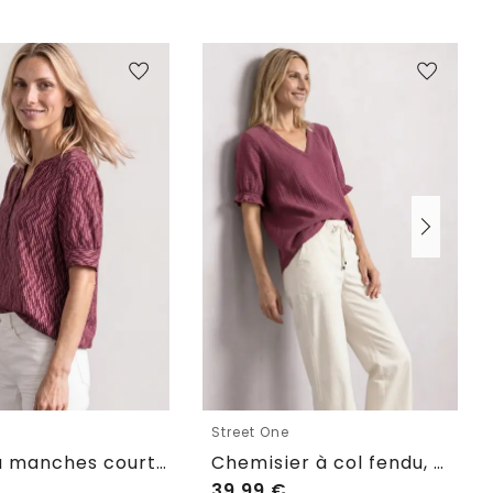
e
Street One
Blouse à manches courtes avec col fendu et ourlet élastique
Chemisier à col fendu, manches raglan et imprimé
39,99
€