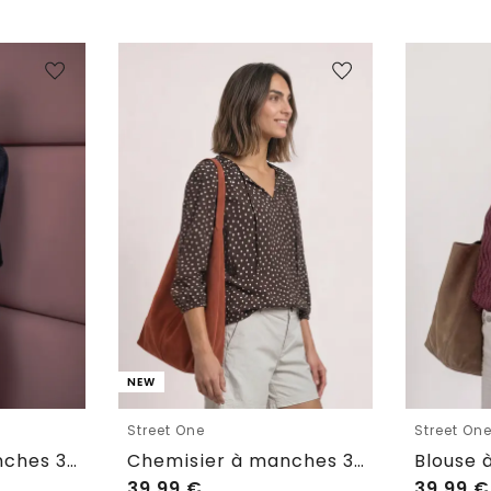
NEW
Street One
Street On
Chemisier à manches 3/4 avec patte de boutonnage
Chemisier à manches 3/4, à col fendu et rubans
39,99
€
39,99
€