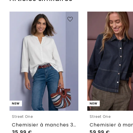
NEW
NEW
Street One
Street One
Chemisier à manches 3/4 et col fendu
35,99
€
59,99
€