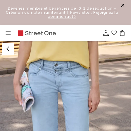
Devenez membre et bénéficiez de 10 % de réduction
–
Créer un compte maintenant
|
Newsletter: Rejoignez la
communauté