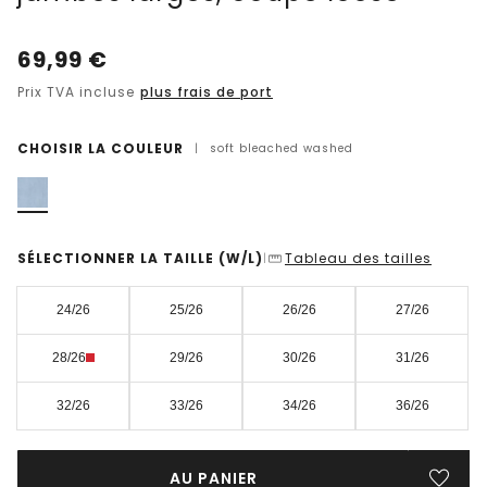
69,99
€
Prix TVA incluse
plus frais de port
CHOISIR LA COULEUR
|
soft bleached washed
SÉLECTIONNER LA TAILLE
(W/L)
Tableau des tailles
|
24/26
25/26
26/26
27/26
28/26
29/26
30/26
31/26
32/26
33/26
34/26
36/26
AU PANIER