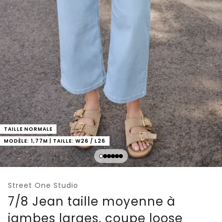
TAILLE NORMALE
MODÈLE: 1,77M | TAILLE: W26 / L26
Street One Studio
7/8 Jean taille moyenne à
jambes larges, coupe loose