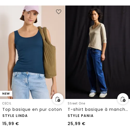
NEW
CECIL
Street One
Top basique en pur coton
T-shirt basique à manches 3/4
STYLE LINDA
STYLE PANIA
15,99
€
25,99
€