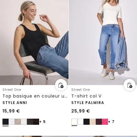
Street One
Street One
Top basique en couleur unie
T-shirt col V
STYLE ANNI
STYLE PALMIRA
15,99
€
25,99
€
+ 5
+ 7