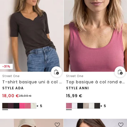
-31%
Street One
Street One
T-shirt basique uni à col cœur
Top basique à col rond en jersey
STYLE ADA
STYLE ANNI
18,00
€
15,99
€
25,99
€
+ 5
+ 5