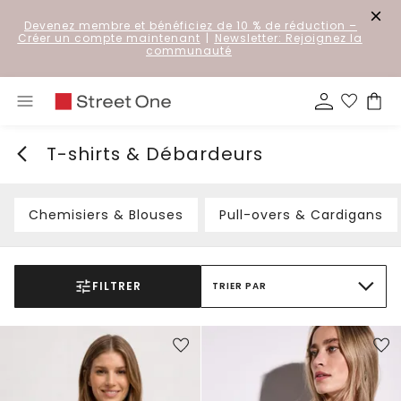
Devenez membre et bénéficiez de 10 % de réduction
–
Créer un compte maintenant
|
Newsletter: Rejoignez la
communauté
T-shirts & Débardeurs
Chemisiers & Blouses
Pull-overs & Cardigans
FILTRER
TRIER PAR