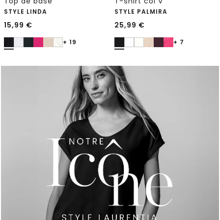
Top de base
T-shirt col V
STYLE LINDA
STYLE PALMIRA
15,99
€
25,99
€
+ 19
+ 7