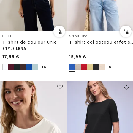
CECIL
Street One
T-shirt de couleur unie
T-shirt col bateau effet soyeux
STYLE LENA
17,99
€
19,99
€
+ 16
+ 8