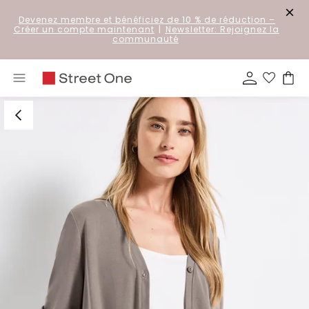
Devenez membre et bénéficiez de 10 % de réduction
–
Créer un compte maintenant
|
Newsletter: Rejoignez la
communauté