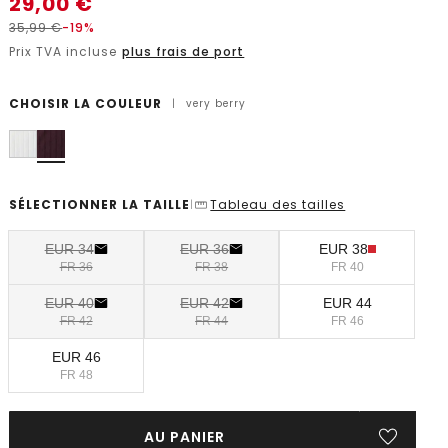
29,00
€
35,99
€
-19%
Prix TVA incluse
plus frais de port
CHOISIR LA COULEUR
|
very berry
SÉLECTIONNER LA TAILLE
Tableau des tailles
|
EUR 34
EUR 36
EUR 38
FR 36
FR 38
FR 40
EUR 40
EUR 42
EUR 44
FR 42
FR 44
FR 46
EUR 46
FR 48
AU PANIER