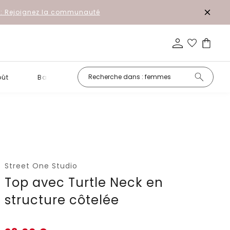
r: Rejoignez la communauté
oût
Basiques
Petits prix
Street One Studio
Top avec Turtle Neck en
structure côtelée