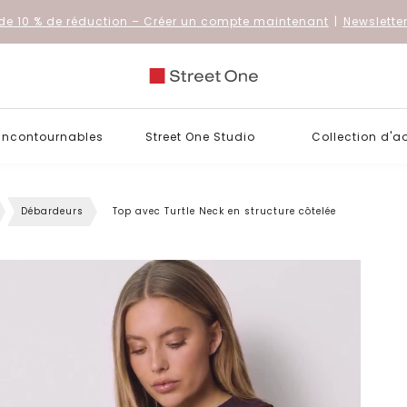
de 10 % de réduction
– Créer un compte maintenant
|
Newslette
 incontournables
Street One Studio
Collection d'a
Débardeurs
Top avec Turtle Neck en structure côtelée