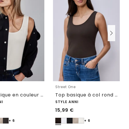
e
Street One
Top basique en couleur unie
Top basique à col rond en couleur unie
NI
STYLE ANNI
15,99
€
+ 6
+ 6