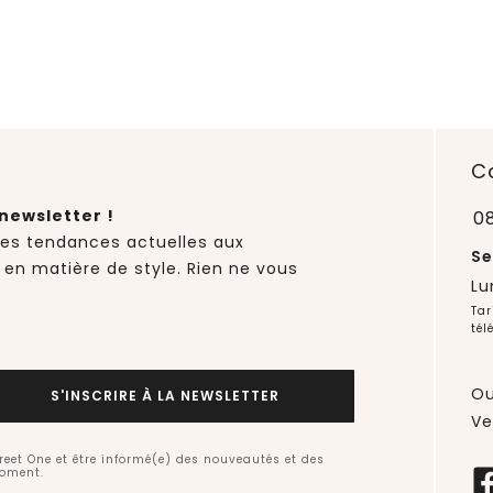
C
newsletter !
0
des tendances actuelles aux
Se
 en matière de style. Rien ne vous
Lu
Tar
tél
Ou
S'INSCRIRE À LA NEWSLETTER
Ve
treet One et être informé(e) des nouveautés et des
moment.