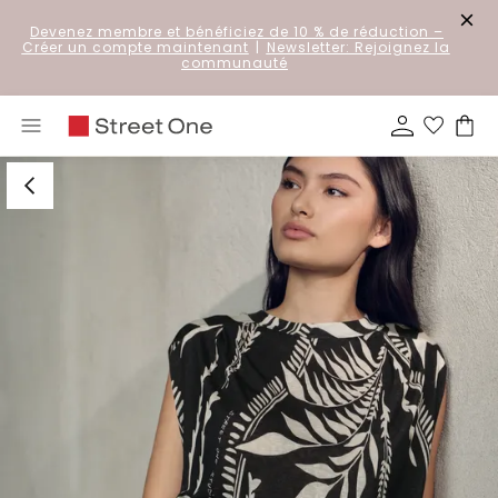
Devenez membre et bénéficiez de 10 % de réduction
–
Créer un compte maintenant
|
Newsletter: Rejoignez la
communauté