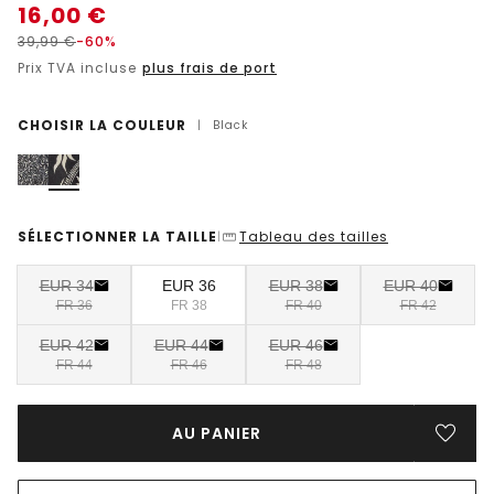
16,00
€
39,99
€
-60%
Prix TVA incluse
plus frais de port
CHOISIR LA COULEUR
|
Black
SÉLECTIONNER LA TAILLE
Tableau des tailles
|
EUR 34
EUR 36
EUR 38
EUR 40
FR 36
FR 38
FR 40
FR 42
EUR 42
EUR 44
EUR 46
FR 44
FR 46
FR 48
AU PANIER