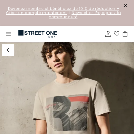
Devenez membre et bénéficiez de 10 % de réduction
–
Créer un compte maintenant
|
Newsletter: Rejoignez la
communauté