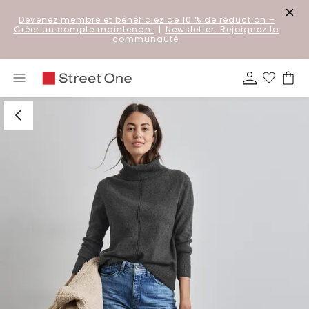
Devenez membre et bénéficiez de 10 % de réduction
–
Créer un compte maintenant
|
Newsletter: Rejoignez la
communauté