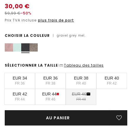
30,00
€
59,99
€
-50%
Prix TVA incluse
plus frais de port
CHOISIR LA COULEUR
|
gravel grey mel.
SÉLECTIONNER LA TAILLE
Tableau des tailles
|
EUR 34
EUR 36
EUR 38
EUR 40
FR 36
FR 38
FR 40
FR 42
EUR 42
EUR 44
EUR 46
FR 44
FR 46
FR 48
AU PANIER