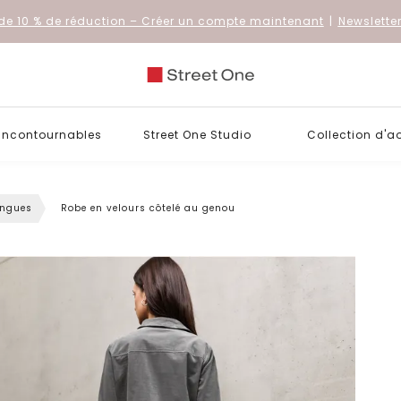
de 10 % de réduction
– Créer un compte maintenant
|
Newslette
 incontournables
Street One Studio
Collection d'a
ongues
Robe en velours côtelé au genou