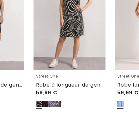
Street One
Street On
Robe à longueur de genou et col rond
Robe à longueur de genou avec fronces
59,99
€
59,99
€