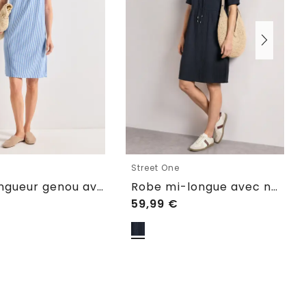
e
Street One
Robe longueur genou avec détails scintillants
Robe mi-longue avec nœud
59,99
€