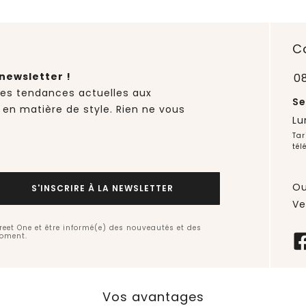
C
newsletter !
0
des tendances actuelles aux
Se
 en matière de style. Rien ne vous
Lu
Tar
tél
Ou
S'INSCRIRE À LA NEWSLETTER
Ve
treet One et être informé(e) des nouveautés et des
moment.
Vos avantages