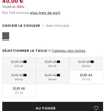
40,00
€
79,99
€
-50%
Prix TVA incluse
plus frais de port
CHOISIR LA COULEUR
|
deep stone grey
SÉLECTIONNER LA TAILLE
Tableau des tailles
|
EUR 34
EUR 36
EUR 38
FR 36
FR 38
FR 40
EUR 40
EUR 42
EUR 44
FR 42
FR 44
FR 46
EUR 46
FR 48
AU PANIER