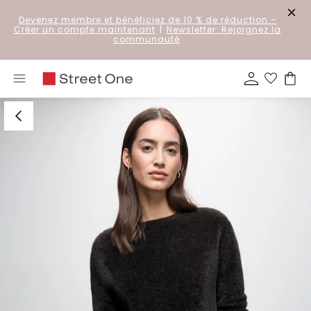
Devenez membre et bénéficiez de 10 % de réduction
–
Créer un compte maintenant
|
Newsletter: Rejoignez la
communauté