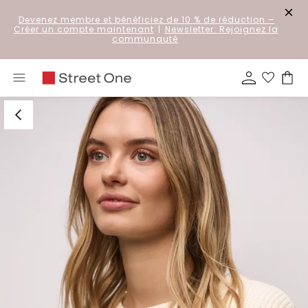
Devenez membre et bénéficiez de 10 % de réduction
–
Créer un compte maintenant
|
Newsletter: Rejoignez la
communauté