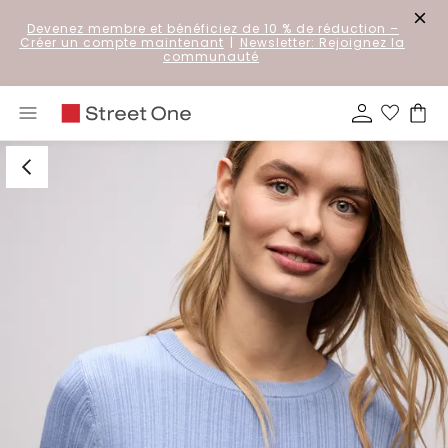
Devenez membre et bénéficiez de 10 % de réduction
–
Créer un compte maintenant
|
Newsletter: Rejoignez la
communauté