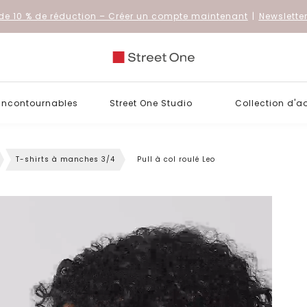
de 10 % de réduction
– Créer un compte maintenant
|
Newslette
 incontournables
Street One Studio
Collection d'a
T-shirts à manches 3/4
Pull à col roulé Leo