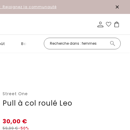
r: Rejoignez la communauté
oût
Basiques
Petits prix
Street One
Pull à col roulé Leo
30,00
€
59,99
€
-50%