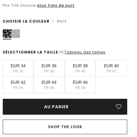
Prix TVA incluse
plus frais de port
CHOISIR LA COULEUR
|
Black
SÉLECTIONNER LA TAILLE
Tableau des tailles
|
EUR 34
EUR 36
EUR 38
EUR 40
FR 36
FR 38
FR 40
FR 42
EUR 42
EUR 44
EUR 46
FR 44
FR 46
FR 48
AU PANIER
SHOP THE LOOK