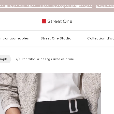
de 10 % de réduction
– Créer un compte maintenant
|
Newslette
 incontournables
Street One Studio
Collection d'a
ample
7/8 Pantalon Wide Legs avec ceinture