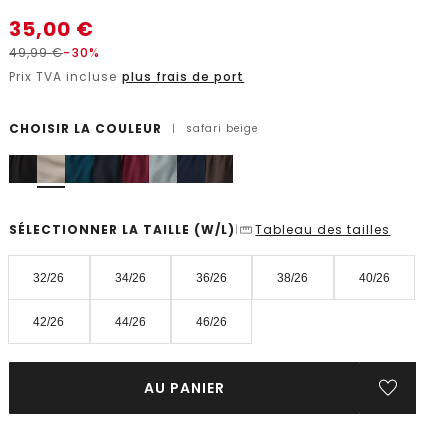
35,00
€
49,99
€
-30%
Prix TVA incluse
plus frais de port
CHOISIR LA COULEUR
|
safari beige
SÉLECTIONNER LA TAILLE
(W/L)
Tableau des tailles
|
32/26
34/26
36/26
38/26
40/26
42/26
44/26
46/26
AU PANIER