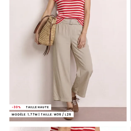
-30%
TAILLE HAUTE
MODÈLE: 1,77M | TAILLE: W36 / L26