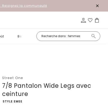
r: Rejoignez la communauté
oût
Basiques
Petits prix
Street One
7/8 Pantalon Wide Legs avec
ceinture
-
STYLE EMEE