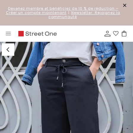
Devenez membre et bénéficiez de 10 % de réduction
–
Créer un compte maintenant
|
Newsletter: Rejoignez la
communauté