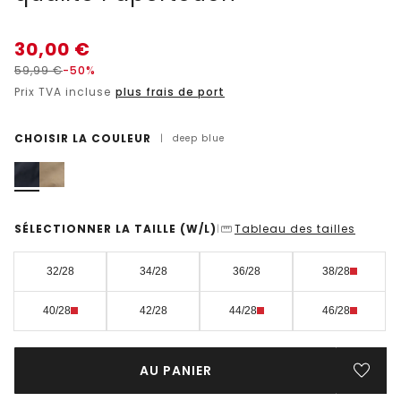
30,00
€
59,99
€
-50%
Prix TVA incluse
plus frais de port
CHOISIR LA COULEUR
|
deep blue
SÉLECTIONNER LA TAILLE
(W/L)
Tableau des tailles
|
32/28
34/28
36/28
38/28
40/28
42/28
44/28
46/28
AU PANIER