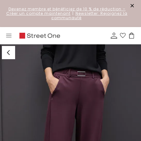
Devenez membre et bénéficiez de 10 % de réduction
–
Créer un compte maintenant
|
Newsletter: Rejoignez la
communauté