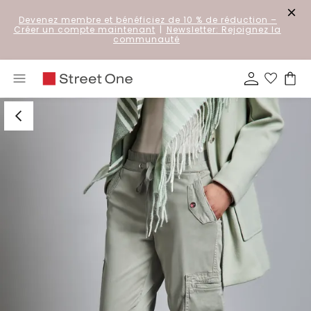
Devenez membre et bénéficiez de 10 % de réduction
–
Créer un compte maintenant
|
Newsletter: Rejoignez la
communauté