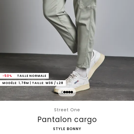
-50%
TAILLE NORMALE
MODÈLE: 1,78M | TAILLE: W36 / L28
Street One
Pantalon cargo
-
STYLE BONNY