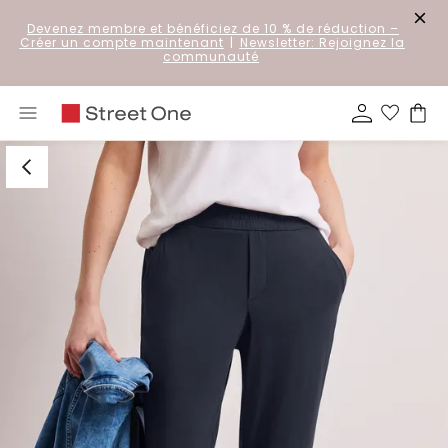
Devenez membre et bénéficiez de 10 % de réduction
–
Créer un compte maintenant
|
Newsletter: Rejoignez la
communauté