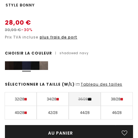
-
STYLE BONNY
28,00
€
39,99
€
-30%
Prix TVA incluse
plus frais de port
CHOISIR LA COULEUR
|
shadowed navy
SÉLECTIONNER LA TAILLE
(W/L)
Tableau des tailles
|
32/28
34/28
36/28
38/28
40/28
42/28
44/28
46/28
AU PANIER