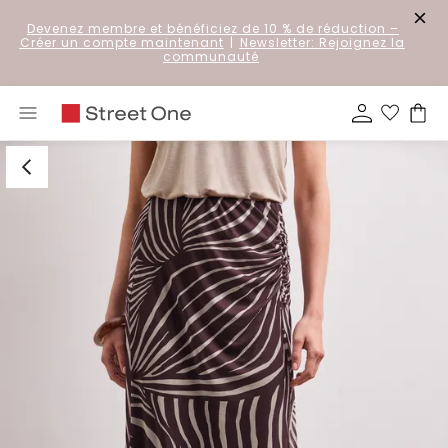
Devenez membre et bénéficiez de 10 % de réduction
–
Créer un compte maintenant
|
Newsletter: Rejoignez la
communauté