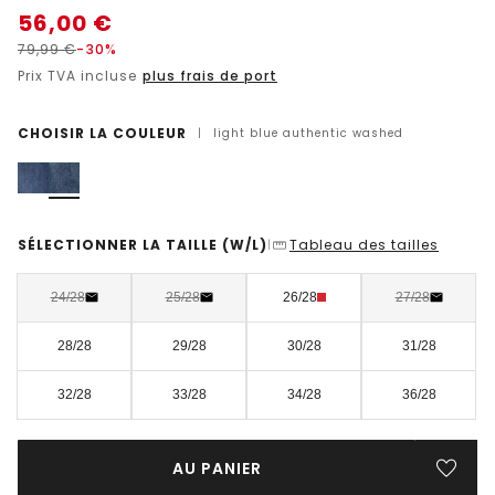
56,00
€
79,99
€
-30%
Prix TVA incluse
plus frais de port
CHOISIR LA COULEUR
|
light blue authentic washed
SÉLECTIONNER LA TAILLE
(W/L)
Tableau des tailles
|
24/28
25/28
26/28
27/28
28/28
29/28
30/28
31/28
32/28
33/28
34/28
36/28
AU PANIER