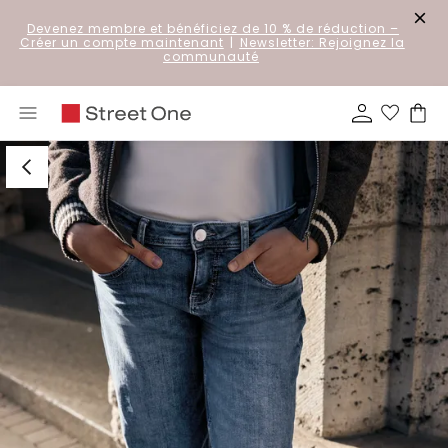
Devenez membre et bénéficiez de 10 % de réduction
–
Créer un compte maintenant
|
Newsletter: Rejoignez la
communauté