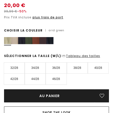
20,00
€
39,99
€
-50%
Prix TVA incluse
plus frais de port
CHOISIR LA COULEUR
|
arid green
SÉLECTIONNER LA TAILLE
(W/L)
Tableau des tailles
|
32/28
34/28
36/28
38/28
40/28
42/28
44/28
46/28
AU PANIER
SHOP THE LOOK