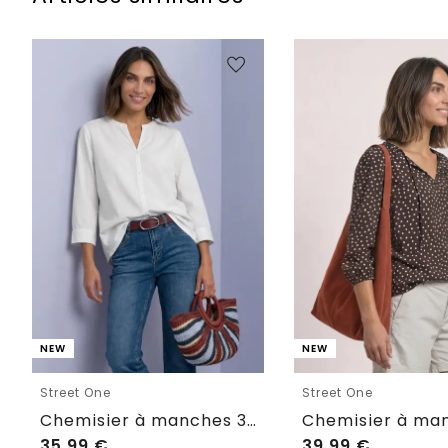
NEW
NEW
Street One
Street One
Chemisier à manches 3/4 et col fendu
35,99
€
39,99
€