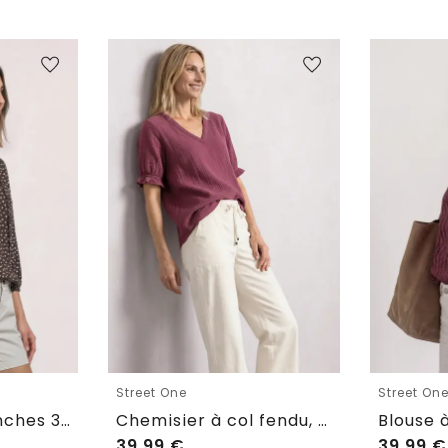
Street One
Street On
Chemisier à manches 3/4, à col fendu et rubans
Chemisier à col fendu, manches raglan et imprimé
39,99
€
39,99
€