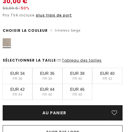
30,00
€
59,99
€
-50%
Prix TVA incluse
plus frais de port
CHOISIR LA COULEUR
|
timeless beige
SÉLECTIONNER LA TAILLE
Tableau des tailles
|
EUR 34
EUR 36
EUR 38
EUR 40
FR 36
FR 38
FR 40
FR 42
EUR 42
EUR 44
EUR 46
FR 44
FR 46
FR 48
AU PANIER