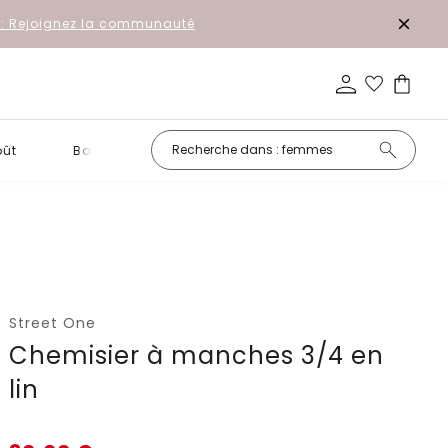
r: Rejoignez la communauté
oût
Basiques
Petits prix
Street One
Chemisier à manches 3/4 en
lin