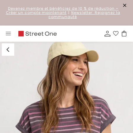
Devenez membre et bénéficiez de 10 % de réduction
–
Créer un compte maintenant
|
Newsletter: Rejoignez la
communauté