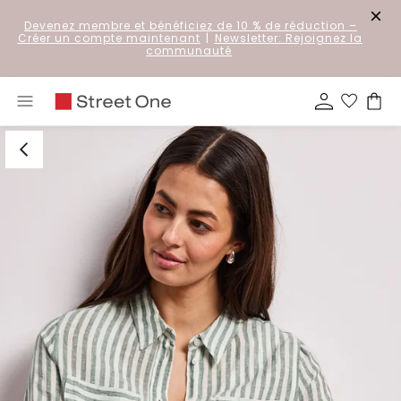
Devenez membre et bénéficiez de 10 % de réduction
–
Créer un compte maintenant
|
Newsletter: Rejoignez la
communauté